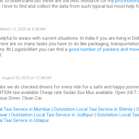
ficult to understand but these are the best resource for my
profession
I love to find and collect the data from such typical but most help f
March 12, 2020 at 5:38 AM
pful to aware with current situations. In India if you are living in De
here are so many tasks you have to do like packaging, transportation 
. At LogisticMart you can find a
good number of packers and mover
l.
August 20, 2020 at 12:38 AM
cabs we do checked drivers for every ride for u safe and happy jour
ION taxi available Cheap rate Sedan Suv Muv available. Open 24/7.
ous Driver. Clean Car.
l Taxi Service in Mumbai
|
Outstation Local Taxi Service in Shimla
|
O
dwar
|
Outstation Local Taxi Service in Jodhpur
|
Outstation Local Tax
l Taxi Service in Udaipur