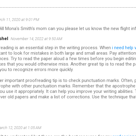
ch 11, 2020 at 9:01 PM
Hill Mona's Smith's mom can you please let us know the new flight in
ishel
November 14, 2022 at 9:50 AM
eading is an essential step in the writing process. When
i need help 
ant to look for mistakes in both large and small areas. Pay attention 
ces. Try to read the paper aloud a few times before you begin editing
es that you would otherwise miss. Another great tip is to read the 
you to recognize errors more quickly.
r important proofreading tip is to check punctuation marks. Often,
rophe with other punctuation marks. Remember that the apostrophe i
ou use it appropriately. It can help you improve your writing abilitie
ver old papers and make a list of corrections. Use the technique tha
rch 12, 2020 at 1:05 AM