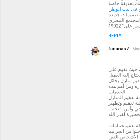
ع في بيت الوطن
 تصميمات جديدة
REPLY
fananas✓
May 
، حيث تقوم على
يم منازل بحائل
ره ومن أهم هذه
الخدمات
ة تعقيم المنازل
ية تعقيم وتطهير
صحي وأمن، لتجنب
ة تعقيمحمامات
لوا من الجراثيم
ى الأشخاص الذين