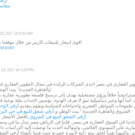
ارضي
مقاسا
23, 2021 at 3:32 AM
اقوى اسعار تكييفات كاريير من خلال موقعنا ه
msr.com
24, 2021 at 3:23 PM
ير العقاري في مصر احدى الشركات الرائدة في مجال التطوير العقاري ف
والقاهرة الجديدة" بيت الوطن وحي النرجس".
ستراتيجياً خلاقاً ورؤى مستقبلية تهدف إلى ترسيخ فلسفة تطويرية عقارية
كما أنها وعبر ديناميكية نمو لا تعرف الهدوء، تؤسس لإحداث نقلة نوعية
 طموحات المواطن العصري واحتياجاته المتنامية وتقوم بتقديم
أرقى الوح
الشروق والقاهرة الجديدة " بيت الوطن و
أرقي شقق للبيع في حي الن
أرقى الشقق للبيع في الشروق
بأفضل الأسعار 
 ريادتنا في السوق العقارية في مصر، فإننا في الرياض مصر نبذل ما في وسع
مارية على المستوى العالمي، ولمواكبة أحدث ما توصلت إليه الدراسات ذا
 والمهيأ تقنياً لخلق بيئة ذكية لأسرة عصرية حيث قمنا بأنشاء أرقى ال