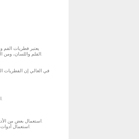
يعتبر فطريات الفم و
الفلم واللسان، ومن الممكن أن يتكاثر بصورة كبيرة وغير معتاد والذي يحدث تلك الأنواع من المشكلات في الصحة.
في الغالي إن الفطريات ال
التعرض لاضطرابات وأمراض صحية محددة، كجفاف الفم وأمراض السكر وأمراض السرطان.
استعمال بعض من الأدوية كالعلاج الكيميائي والكورتيزون، والإشعاع وموانع الحمل والستيرويدات و المضاد الحيوي.
استعمال أدوات تقويم الأسنان، وعم المحافظة علي صحة الفم بشكل ملائم في تلك المدة الخاصة بالتقويم.