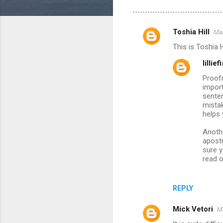
Toshia Hill
Mar
C
This is Toshia 
o
lillief
m
Proofr
m
import
e
senten
mistak
n
helps 
t
Anothe
s
apost
sure y
read o
REPLY
Mick Vetori
Ma