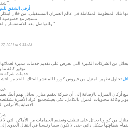
"شقتك بحديقة خاصة".
أرقي الشقق للبي
ها تلك المنظومة المتكاملة في عالم العمران المستقبلي، من خلال ابتكار
تنسجم مع خصوصية المجتمع المصري.
وللتواصل معنا للاستفسار والحجز على" 19022 "
27, 2021 at 9:33 AM
بحائل من الشركات الكبيرة التي تحرص على تقديم خدمات مميزة لعملائها
توفير كافة ما يحتاج إلية العميل.
خدمات شركة تعق
ئل
تحاول تطهير المنزل من فيروس كورونا المنتشر الفتاك، للحد من انتشا
خدم
ع أركان المنزل، بالإضافة إلى أن شركة تعقيم منازل بحائل تهتم أيضًا بعمل
بيوتر وكافة محتويات المنزل بالكامل، لكي يعيشجميع أفراد الأسرة بشكل
الاصابة بالأمراض الخطيرة لقدر الله.
شرك
منازل من كورونا بحائل على تنظيف وتعقيم الحمامات من الأماكن التي لا تخ
مام بنظافتها بشكل دائم، حتى لا تكون سببا رئيسيا في انتقال العدوى إل