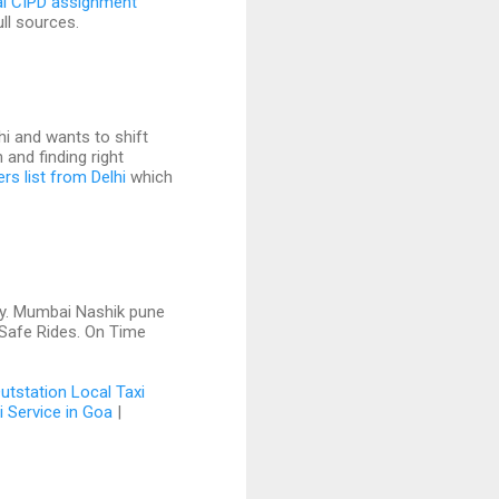
al CIPD assignment
ull sources.
lhi and wants to shift
and finding right
s list from Delhi
which
ney. Mumbai Nashik pune
 Safe Rides. On Time
utstation Local Taxi
i Service in Goa
|