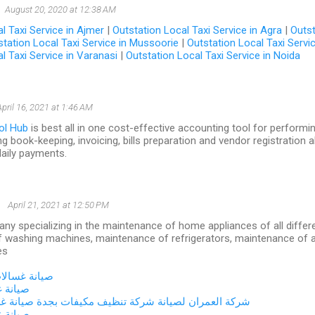
August 20, 2020 at 12:38 AM
l Taxi Service in Ajmer
|
Outstation Local Taxi Service in Agra
|
Outst
station Local Taxi Service in Mussoorie
|
Outstation Local Taxi Servi
l Taxi Service in Varanasi
|
Outstation Local Taxi Service in Noida
April 16, 2021 at 1:46 AM
ol Hub
is best all in one cost-effective accounting tool for performi
g book-keeping, invoicing, bills preparation and vendor registration a
aily payments.
تسويق الكتر
April 21, 2021 at 12:50 PM
y specializing in the maintenance of home appliances of all differe
 washing machines, maintenance of refrigerators, maintenance of air
es
صيانة غسالات
صيانة غ
شركة العمران لصيانة
شركة تنظيف مكيفات بجدة
صيانة غس
صيانة غ