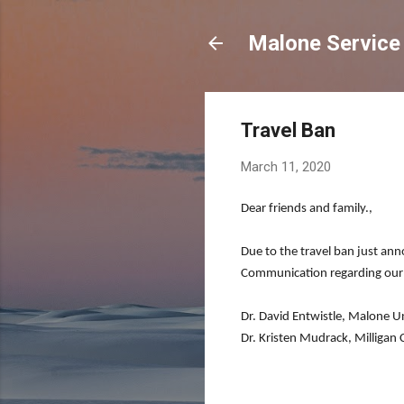
Malone Service 
Travel Ban
March 11, 2020
Dear friends and family.,
Due to the travel ban just an
Communication regarding our p
Dr. David Entwistle, Malone Un
Dr. Kristen Mudrack, Milligan 