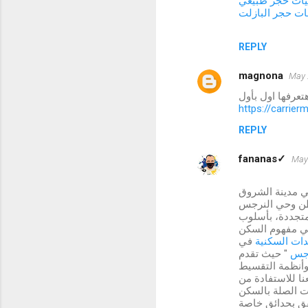
ات حجر طبيعي
ت حجر البازلت
REPLY
magnona
May 
تعرفها اول بأول
https://carrier
REPLY
fananas✓
May 
ي مدينة الشروق
 متجددة، بأسلوب
 في مفهوم السكن
دات السكنية
في
رجس
" حيث تقدم
وأنظمة التقسيط
نا للاستفادة من
ت الصلة بالسكن
شقق بحدائق خاصة