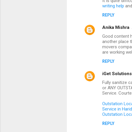
It is quite dif
writing help
and 
REPLY
Anika Mishra
Good content hel
another place t
movers company
are working wel
REPLY
iGet Solutions
Fully sanitize 
or ANY OUTSTAT
Service. Courte
Outstation Loca
Service in Hari
Outstation Loca
REPLY