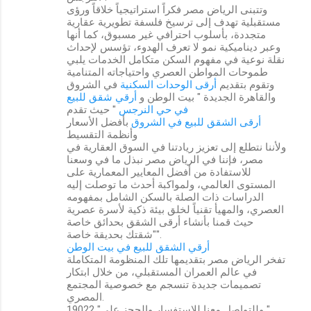
وتتبنى الرياض مصر فكراً استراتيجياً خلاقاً ورؤى
مستقبلية تهدف إلى ترسيخ فلسفة تطويرية عقارية
متجددة، بأسلوب احترافي غير مسبوق، كما أنها
وعبر ديناميكية نمو لا تعرف الهدوء، تؤسس لإحداث
نقلة نوعية في مفهوم السكن متكامل الخدمات يلبي
طموحات المواطن العصري واحتياجاته المتنامية
وتقوم بتقديم
أرقى الوحدات السكنية
في الشروق
والقاهرة الجديدة " بيت الوطن و
أرقي شقق للبيع
في حي النرجس
" حيث تقدم
أرقى الشقق للبيع في الشروق
بأفضل الأسعار
وأنظمة التقسيط
ولأننا نتطلع إلى تعزيز ريادتنا في السوق العقارية في
مصر، فإننا في الرياض مصر نبذل ما في وسعنا
للاستفادة من أفضل المعايير المعمارية على
المستوى العالمي، ولمواكبة أحدث ما توصلت إليه
الدراسات ذات الصلة بالسكن الشامل بمفهومه
العصري، والمهيأ تقنياً لخلق بيئة ذكية لأسرة عصرية
حيث قمنا بأنشاء أرقى الشقق بحدائق خاصة
"شقتك بحديقة خاصة".
أرقي الشقق للبيع في بيت الوطن
تفخر الرياض مصر بتقديمها تلك المنظومة المتكاملة
في عالم العمران المستقبلي، من خلال ابتكار
تصميمات جديدة تنسجم مع خصوصية المجتمع
المصري.
وللتواصل معنا للاستفسار والحجز على" 19022 "