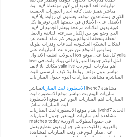
مباريات الغد الجديد أون لأين موقعنانا لايف بث
مباشر يتميز بنقل كأفة أخبار الدوريات الخمسة
الكبري ومشاهدين موقعنا يعلمون ان روأبط يلأ لايف
الأفضل عل~ الأطلاق في خدمتها التي توفرها بكل
قوية بدون اعلانات مزعجة ويعلم الجميع ان لايف
الذي وضع نفع بين الكبار بسرعته الفائقة والعمل
لحظة بلحظة الموأقع ويوفر كم عناء البحث عن
لينكات الشبكة العنكبوتيه لساعات وفترات طويله
وما يميز ألموقع عن غيره بث ألمباريات على
الجولات انظمه الاند وال ios كل هذا على موقع yalla
liive لتثل اليكم جميعا المبارياة الى بيتك وانت فى
مكانك. يلا لايف yalla live أهم مباريات اليوم بث
مباشر بدون توقف روابط يلا لايف الرسمي للبث
المباشره مشاهده مبارايات اليوم جدول المبارايات
الاسطورة لبث المباريات
مباشر livehd7 مشاهدة
مباريات اليوم بث مباشر موقع الاسطوره لبث
المباريات اهم المباريات اليوم عبر موقع الاسطورة
لبث المباريات مباش
يقدم موقع الاسطورة لبث المباريات livehd7 الجديد
مشاهدة أهم مباريات اليومعبر جدول المباريات
matches today في جميع البطولات الاوربية
والعربية وذلكبث مباشر جوال بدون تقطيع يعمل
على مدار اليوم في وقت المباريات لمشاهدة