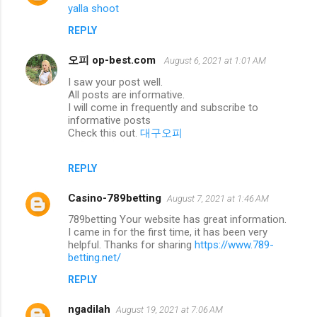
yalla shoot
REPLY
오피 op-best.com
August 6, 2021 at 1:01 AM
I saw your post well.
All posts are informative.
I will come in frequently and subscribe to
informative posts
Check this out.
대구오피
REPLY
Casino-789betting
August 7, 2021 at 1:46 AM
789betting Your website has great information.
I came in for the first time, it has been very
helpful. Thanks for sharing
https://www.789-
betting.net/
REPLY
ngadilah
August 19, 2021 at 7:06 AM