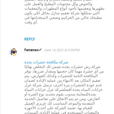
والحوض وكل محتويات المطبخ والعمل على
تطهيرها وتعقيمها بأجود أنواع المطهرات والمعقمات
التي تمتلكها شركة تعقيم منازل بحائل لكي يكون
مطبخك خالي من الجراثيم وصحي لاستخدامها في
أي وقت.
REPLY
fananas✓
June 14, 2021 at 5:59 PM
شركة مكافحة حشرات بجدة
شركة رش حشرات بجده تضمن لك التخلص نهائيًا
من أي حشرة مهما كان حجمها ومقدار ضررها، نوفر
المكافحة التامة للحشرات وكذلك القوارض، يتم
تعقيم المكان بعد الانتهاء من عملية الإبادة لضمان
عدم عودة الحشرات مرة أخرى، ترسل شركة عزل
خزانات المياه بجدة أفضلشركة عزل خزانات المياة
بجدةللمعاينة مندوب يقوم بتحديد نوع الشرة أو
القارض، ومن ثم يتم الاتفاق على تفاصيل الخدمة
المقدمة والموعد المناسب لك عزيزي العميل
للقيام بها، تعتمد الشركة على أحدث الأجهزة
والمعدات المستخدم في عملية الإبادة، المبيدات