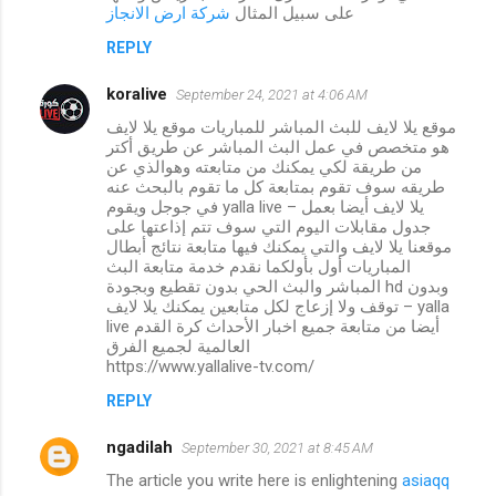
على سبيل المثال
شركة ارض الانجاز
REPLY
koralive
September 24, 2021 at 4:06 AM
موقع يلا لايف للبث المباشر للمباريات موقع يلا لايف
هو متخصص في عمل البث المباشر عن طريق أكتر
من طريقة لكي يمكنك من متابعته وهوالذي عن
طريقه سوف تقوم بمتابعة كل ما تقوم بالبحث عنه
في جوجل ويقوم yalla live – يلا لايف أيضا بعمل
جدول مقابلات اليوم التي سوف تتم إذاعتها على
موقعنا يلا لايف والتي يمكنك فيها متابعة نتائج أبطال
المباريات أول بأولكما نقدم خدمة متابعة البث
المباشر والبث الحي بدون تقطيع وبجودة hd وبدون
توقف ولا إزعاج لكل متابعين يمكنك يلا لايف – yalla
live أيضا من متابعة جميع اخبار الأحداث كرة القدم
العالمية لجميع الفرق
https://www.yallalive-tv.com/
REPLY
ngadilah
September 30, 2021 at 8:45 AM
The article you write here is enlightening
asiaqq