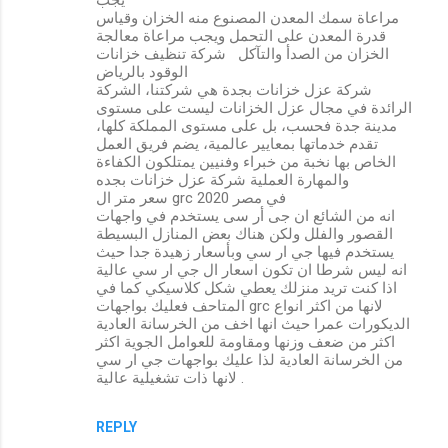
مراعاة سمك المعدن المصنوع منه الخزان وقياس
قدرة المعدن على التحمل ويجب مراعاة معالجة
الخزان من الصدأ والتآكل شركة تنظيف خزانات
الوقود بالرياض
شركة عزل خزانات بجدة هي شركتنا، الشركة
الرائدة في مجال عزل الخزانات ليست على مستوى
مدينة جدة فحسب، بل على مستوى المملكة كلها،
تقدم خدماتها بمعايير عالمية، يضم فريق العمل
الخاص بها نخبة من خبراء وفنيين يمتلكون الكفاءة
والمهارة العملية شركة عزل خزانات بجده
سعر متر ال grc في مصر 2020
انه من الشائع ان جى أر سى يستخدم في واجهات
القصور والفلل ولكن هناك بعض المنازل البسيطة
يستخدم فيها جي ار سي وبأسعار زهيدة جدا حيث
انه ليس شرطا ان تكون اسعار ال جي ار سي عالية
اذا كنت تريد منزلك يعطي شكل كلاسيكي كما في
المتاحف فعليك بواجهات grc لانها من اكثر انواع
الديكورات عمرا حيث انها اخف من الخرسانة العادية
اكثر من ضعف وزنها ومقاومة للعوامل الجوية اكثر
من الخرسانة العادية لذا عليك بواجهات جي ار سي
لانها ذات تشغيلية عالية .
REPLY