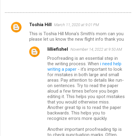
Toshia Hill
March 11, 2020 at 9:01 PM
C
This is Toshia Hill Mona's Smith's mom can you
o
please let us know the new flight info thank you
m
lilliefishel
November 14, 2022 at 9:50 AM
m
Proofreading is an essential step in
e
the writing process. When
i need help
writing a paper
- it's important to look
n
for mistakes in both large and small
t
areas. Pay attention to details like run-
on sentences. Try to read the paper
s
aloud a few times before you begin
editing it. This helps you spot mistakes
that you would otherwise miss.
Another great tip is to read the paper
backwards. This helps you to
recognize errors more quickly.
Another important proofreading tip is
to check punctuation marks. Often,