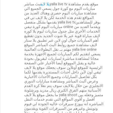
يلا لايف
بث مباشرyalla live tv موقع يقدم مشاهدة
مباريات اليوم مع كورة جول يسعي الجميع الي
مشاهدة مباريات اليوم حصري وهناك العديد من
المواقع تقدم هذه الخدمة لكن يلا لايف تي في
يقدمها بشكل منفصل yalla live tvيوفر للمشاهدين
مباريات اليوم كورة تيفي online ويقدمأ العديد من
الخدمات الأخري مثل جدول مباريات ليوم يلا كوره
لايف مباراة قوية عبر يلا شوت الجديد بدون تقطيع
أهم المباريات جوال اون لاين عبر تطبيق يلا ستار
لايف مشاهدة جميع روأبط البث المباشر الموقع
مهتم بــ نقل البطولات العالمية yalla live online
يسعي لتقديم لكم المباريات لجميع الاجهزة بخدمة
مجانا لمشاهدة مباشرة لمباريات ليفربول بجودة
عالية و يقنل المووقع أيضا الأخبار علي الصفحة
الرئيسية للموقع أونلأين سوف يجعلك موقع يلا لايف
تيفي أون لأين داخل أحداث المستديرة يقدمها لكما
بكل تفاصيل المبارايات وجميع الأحداث الأخبارية
وعرض ألبث المباشر ومشاهدة مبارايات الدوري
الانجليزي من خلال يلالايف سوف يتم نقلأ كرة القدم
الأسبانية منهم الفرق الكبري ريال مدريد وبرشلونة
ما يجعل موقع يلأ لايف yalla shoot متميز وجعله بين
أفضل و أقوي الموأقع التي تقدم خدمات النقل
المباشره انه ييوزع سيرفرات عاليه الجودة لي فيوم
وتويتش وغيرهم من السيرفرات القوية ويقدمون
جميعا مبارايات الجدول اليومية ومتميز في نقلأ