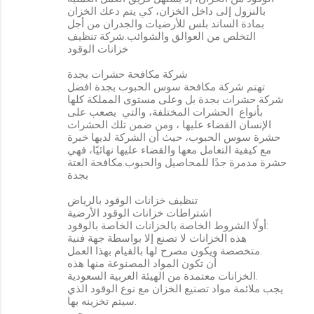
بالنزول إلى داخل الخزان، كي يتم دعك الخزان
بمادة الساند بلس للأرضيات والجدران من أجل
التخلص من العوالق والشوائب.شركة تنظيف
خزانات الوقود
شركة مكافحة حشرات بجدة
تهتم شركة مكافحة سوس الحبوب بجدة افضل
شركة حشرات بجدة بل وعلى مستوى المملكة كلها
بأنواع الحشرات المختلفة، والتي يصعب على
الإنسان القضاء عليها ، ومن ضمن تلك الحشرات
حشرة سوس الحبوب، حيث أن الشركة لديها خبرة
مع كيفية التعامل معها والقضاء عليها نهائيًا، فهي
حشرة مدمرة جدًا للمحاصيل والحبوب.مكافحة العتة
بجدة
تنظيف خزانات الوقود بالرياض
اشتراطات خزانات الوقود الأرضية
أولًا الشروط الخاصة بالخزانات الخاصة بالوقود:
هذه الخزانات لا تصنع إلا بواسطة جهة فنية
متخصصة ويكون مصرح لها بالقيام بهذا العمل.
أن تكون المواد المصنوعة منها هذه
الخزانات معتمدة من الهيئة العربية السعودية.
يجب ملائمة مواد تصنيع الخزان مع نوع الوقود الذي
سيتم تخزينه بها.
يجب