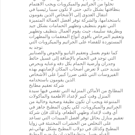
تخلوا من الجراثيم والميكروبات ويجب الاهتمام
بنظافتها بشكل دائم، حتى لا تكون سببا رئيسيا في
انتقال العدوى إلى الأشخاص الذين يقومون
باستخدامها، والشركة توفر أفضل العمالة المتميزة
التي تقوم بتنظيف وتطهير الحمامات بشكل جيد
وبطريقة سليمة، حيث يقوم العمال بتنظيف وتطهير
وتعقيم المرحاض بأقوى أنواع المعقمات والمطهرات
المستوردة للقضاء على الجراثيم والميكروبات التي
توجد به.
كما تقوم بغسل وتعقيم البانيو والحوض والصنابير
التي توجد في الحمام بالإضافة إلى غسيل حائط
وجدران وأرضية الحمام بكل دقه وعنايه وبحرص
شديد حتى لا تعرض أصحاب المكان لإصابتهم بهذه
الفيروسات التي تلقى ضررا كبيرا على الأشخاص
الذين يقومون باستخدامه.
شركة تعقيم مطابخ
المطابخ من الأماكن المنزلية التي تقضي فيها سيدة
المنزل وقت كبير لإعداد الأطعمة والمأكولات
المتنوعة ويجب أن تكون نظيفة وصحية وخالية من
الجراثيم والميكروبات، لكي يكون المطبخ جاهز في
أي وقت لإعداد وطهي الطعام، ولذلك فإن شركة
تعقيم منازل بحائل توفر أفضل المبيدات التي تساعد
على التخلص من الحشرات المختبئة في زوايا
المطبخ وكذلك في دولاب المطبخ بشكل نهائي،ثم
القيام بغسل وتنظيفالجدران وأرضيه المطبخ