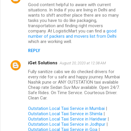
Good content helpful to aware with current
situations. In India if you are living in Delhi and
wants to shift another place there are so many
tasks you have to do like packaging,
transportation and finding right movers
company. At LogisticMart you can find a
good
number of packers and movers list from Delhi
which are working well.
REPLY
iGet Solutions
August 20, 2020 at 12:38 AM
Fully sanitize cabs we do checked drivers for
every ride for u safe and happy journey. Mumbai
Nashik pune or ANY OUTSTATION taxi available
Cheap rate Sedan Suv Muv available. Open 24/7.
Safe Rides. On Time Service. Courteous Driver.
Clean Car.
Outstation Local Taxi Service in Mumbai
|
Outstation Local Taxi Service in Shimla
|
Outstation Local Taxi Service in Haridwar
|
Outstation Local Taxi Service in Jodhpur
|
Outstation Local Taxi Service in Goa
|