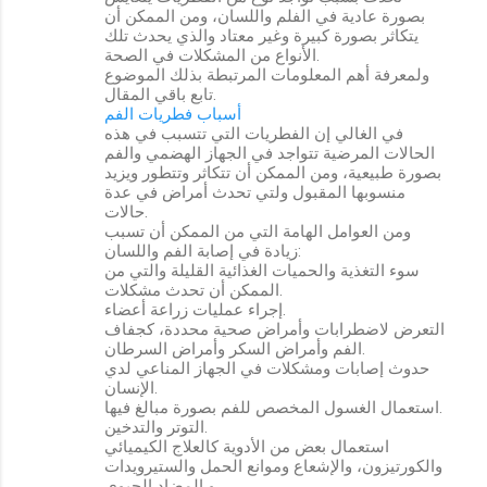
بصورة عادية في الفلم واللسان، ومن الممكن أن
يتكاثر بصورة كبيرة وغير معتاد والذي يحدث تلك
الأنواع من المشكلات في الصحة.
ولمعرفة أهم المعلومات المرتبطة بذلك الموضوع
تابع باقي المقال.
أسباب فطريات الفم
في الغالي إن الفطريات التي تتسبب في هذه
الحالات المرضية تتواجد في الجهاز الهضمي والفم
بصورة طبيعية، ومن الممكن أن تتكاثر وتتطور ويزيد
منسوبها المقبول ولتي تحدث أمراض في عدة
حالات.
ومن العوامل الهامة التي من الممكن أن تسبب
زيادة في إصابة الفم واللسان:
سوء التغذية والحميات الغذائية القليلة والتي من
الممكن أن تحدث مشكلات.
إجراء عمليات زراعة أعضاء.
التعرض لاضطرابات وأمراض صحية محددة، كجفاف
الفم وأمراض السكر وأمراض السرطان.
حدوث إصابات ومشكلات في الجهاز المناعي لدي
الإنسان.
استعمال الغسول المخصص للفم بصورة مبالغ فيها.
التوتر والتدخين.
استعمال بعض من الأدوية كالعلاج الكيميائي
والكورتيزون، والإشعاع وموانع الحمل والستيرويدات
و المضاد الحيوي.