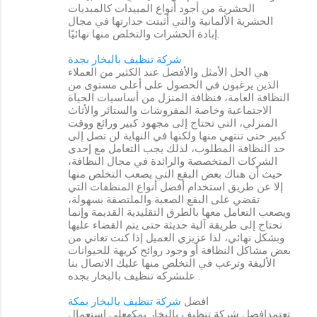
الحشرية من أجود أنواع المبيدات كالمبديات
الحشرية الألمانية والتي أثبتت جدارتها في مجال
إبادة الحشرات والتخلص منها نهائيًا.
شركة تنظيف بالبخار بجدة
هي الحل الأمثل والأفضل عند الكثير من العملاء
الذين يرغبون في الحصول على أعلى مستوى من
النظافة العامة، فنظافة المنزل من أساسيات الحياة
الاجتماعية وخاصة المفروشات والستائر والأثاث
المنزلي، التي تحتاج إلى مجهود كبير ورائع ووقت
كبير حتى تنتهي منها ولكنها في النهاية لن تصل إلى
حد النظافة المطلوب، لذلك يجب التعامل مع إحدى
الشركات المتخصصة والرائدة في مجال النظافة،
حيث أن هناك بعض البقع التي يصعب التخلص منها
إلا عن طريق استخدام أفضل أنواع المنظفات التي
تقضي على البقع الصعبة والملتصقة بسهولة،
ويصعب التعامل معها بالطرق التقليدية القديمة وإنما
تحتاج إلى طريقة آلية حديثة حتى يتم القضاء عليها
وبشكل نهائي، لذا عزيزي العميل إذا كنت تعاني من
بعض مشاكل النظافة أو وجود روائح كريهة للحيوانات
الأليفة وترغب في التخلص منها عليك الاتصال بنا
علىشركه تنظيف بالبخار بجده .
افضل
شركة تنظيف بالبخار بمكة
تعتمدافضل شركة تنظيف بالبخار بمكهعلى استعمال