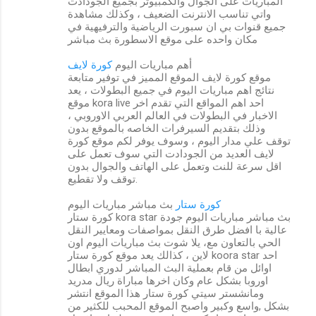
المباريات على الجوال والكمبيوتر بجميع الجودادت
واتي تناسب الانترنت الضعيف ، وكذلك مشاهدة
جميع قنوات بي ان سبورت الرياضية والترفيهية في
مكان واحده على موقع الاسطورة بث مباشر
أهم مباريات اليوم
كورة لايف
موقع كورة لايف الموقع المميز في توفير متابعة
نتائج اهم مباريات اليوم في جميع البطولات ، يعد
موقع kora live احد اهم المواقع التي تقدم اخر
الاخبار في البطولات في العالم العربي الاوروبي ،
وذلك بتقديم السيرفرات الخاصه بالموقع بدون
توقف علي مدار اليوم ، وسوف يوفر لكم موقع كورة
لايف العديد من الجودادت التي سوف تعمل على
اقل سرعة للنت وتعمل على الهاتف والجوال بدون
توقف ولا تقطيع.
كورة ستار
بث مباشر مباريات اليوم
كورة ستار kora star بث مباشر مباريات اليوم جودة
عالية با افضل طرق النقل بمواصفات ومعايير النقل
الحي بالتعاون مع، يلا شوت بث مباريات اليوم اون
لاين ، كذالك يعد موقع كورة ستار koora star احد
اوائل من قام بعملية البث المباشر لدوري ابطال
اوروبا بشكل عام وكان اخرها مباراة ريال مدريد
ومانشستر سيتي كورة ستار هذا الموقع انتشر
بشكل ,واسع وكبير واصبح الموقع المحبب للكثير من