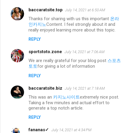
baccaratsite.top
July 14, 2021 at 6:50 AM
Thanks for sharing with us this important
온라
인카지노
Content. I feel strongly about it and
really enjoyed learning more about this topic.
REPLY
sportstoto.zone
July 14, 2021 at 7:06 AM
We are really grateful for your blog post
스포츠
토토
for giving a lot of information
REPLY
baccaratsite.biz
July 14, 2021 at 7:18 AM
This was an
카지노사이트
extremely nice post.
Taking a few minutes and actual effort to
generate a top notch article.
REPLY
fananas✓
July 14, 2021 at 4:34 PM