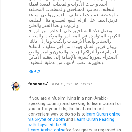
أجدد وأحدث الأدوات والمعدات المعدة لعملة
التنظيف، بجانب المساحيق والمنظفات المختلفة
والمختصة بعمليات التنظيف والغسيل والتي تساعد
فريق العمل على إزالة البقع العسيرة مثل الصلصة
والزيوت وأيضاً الحبر والطين.
وتعمل هذه المساحيق على التخلص من الروائح
الكريهة المتواجدة في المجالس والموكيت والسجاد
والستائر وأيضاً الأرضيات والكنب وما إلى ذلك،
ويبذل فريق العمل جهوده من أجل تنظيف المطبخ
والحمام نظراً لتراكم الزيوت والدهون والجير والبقع
الصفراء بصورة كبيرة، بالإضافة إلى تعقيم الأماكن
وتطهيرها عقب الانتهاء من عملية التنظيف.
REPLY
fananas✓
June 15, 2021 at 1:43 PM
If you are a Muslim living in a non-Arabic-
speaking country and seeking to learn Quran for
you or for your kids, the best and most
convenient way to do so is to
learn Quran online
via Skype or Zoom
and
Learn Quran Reading
with Tajweed Juz 30
Learn Arabic online
for foreigners is regarded as