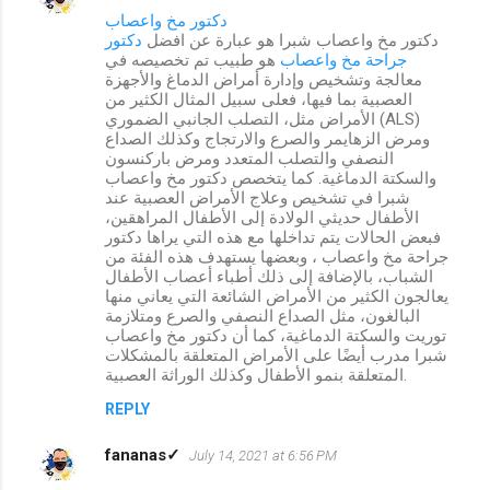
دكتور مخ واعصاب
دكتور مخ واعصاب شبرا هو عبارة عن افضل
دكتور
جراحة مخ واعصاب
هو طبيب تم تخصيصه في
معالجة وتشخيص وإدارة أمراض الدماغ والأجهزة
العصبية بما فيها، فعلى سبيل المثال الكثير من
الأمراض مثل، التصلب الجانبي الضموري (ALS)
ومرض الزهايمر والصرع والارتجاج وكذلك الصداع
النصفي والتصلب المتعدد ومرض باركنسون
والسكتة الدماغية. كما يتخصص دكتور مخ واعصاب
شبرا في تشخيص وعلاج الأمراض العصبية عند
الأطفال حديثي الولادة إلى الأطفال المراهقين،
فبعض الحالات يتم تداخلها مع هذه التي يراها دكتور
جراحة مخ واعصاب ، وبعضها يستهدف هذه الفئة من
الشباب، بالإضافة إلى ذلك أطباء أعصاب الأطفال
يعالجون الكثير من الأمراض الشائعة التي يعاني منها
البالغون، مثل الصداع النصفي والصرع ومتلازمة
توريت والسكتة الدماغية، كما أن دكتور مخ واعصاب
شبرا مدرب أيضًا على الأمراض المتعلقة بالمشكلات
المتعلقة بنمو الأطفال وكذلك الوراثة العصبية.
REPLY
fananas✓
July 14, 2021 at 6:56 PM