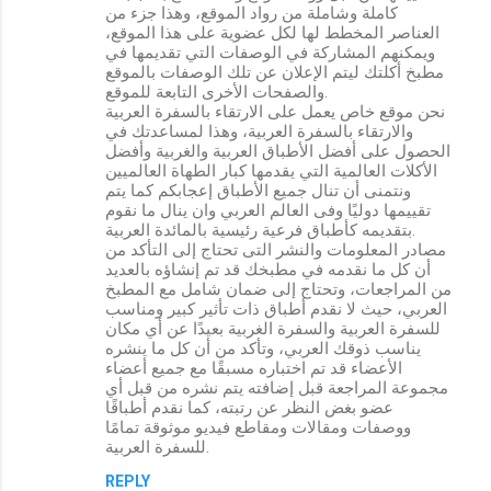
كاملة وشاملة من رواد الموقع، وهذا جزء من
العناصر المخطط لها لكل عضوية على هذا الموقع،
ويمكنهم المشاركة في الوصفات التي تقديمها في
مطبخ أكلتك ليتم الإعلان عن تلك الوصفات بالموقع
والصفحات الأخرى التابعة للموقع.
نحن موقع خاص يعمل على الارتقاء بالسفرة العربية
والارتقاء بالسفرة العربية، وهذا لمساعدتك في
الحصول على أفضل الأطباق العربية والغربية وأفضل
الأكلات العالمية التي يقدمها كبار الطهاة العالميين
ونتمنى أن تنال جميع الأطباق إعجابكم كما يتم
تقييمها دوليًا وفى العالم العربي وان ينال ما نقوم
بتقديمه كأطباق فرعية رئيسية بالمائدة العربية.
مصادر المعلومات والنشر التى تحتاج إلى التأكد من
أن كل ما نقدمه في مطبخك قد تم إنشاؤه بالعديد
من المراجعات، وتحتاج إلى ضمان شامل مع المطبخ
العربي، حيث لا نقدم أطباق ذات تأثير كبير ومناسب
للسفرة العربية والسفرة الغربية بعيدًا عن أي مكان
يناسب ذوقك العربي، وتأكد من أن كل ما ينشره
الأعضاء قد تم اختباره مسبقًا مع جميع أعضاء
مجموعة المراجعة قبل إضافته يتم نشره من قبل أي
عضو بغض النظر عن رتبته، كما نقدم أطباقًا
ووصفات ومقالات ومقاطع فيديو موثوقة تمامًا
للسفرة العربية.
REPLY