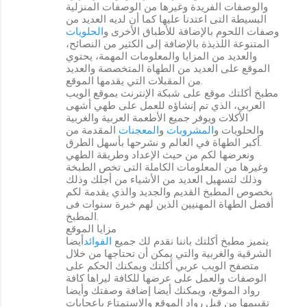
والوصفات الفريدة وغيرها من الوصفات المنزلية
البسيطة التى اعتدنا عليها كما أن لديه العديد من
وصفات اللحوم بالإضافة للأطباق الأخرى و
الحلويات
المتنوعة اللذيذة بالإضافة إلى الكثير من النصائح،
والعديد من المزايا والمعلومات المهمة، يحتوي
الموقع على العديد من الطهاة المتخصصة والعديد
من المقبلات التي يقدمها الموقع.
مطبخ أكلتك موقع على شبكة الإنترنت بموقع الويب
العربي، الذي تم إنشاؤه للعمل على طهي أشهى
الأكلات ويوفر جميع الأطعمة العربية والغربية
والحلويات و
المشروبات
و
المعجنات
المقدمة من
أكبر الطهاة في العالم و نشرحها بأسهل الطرق.
ونعرضها لكم من حيث الإعداد وطريقة الطهي
وغيرها من المعلومات الكاملة التى تخص الطبخة
وذلك لتسهيل العديد من الأشياء من أجلك وذلك
بخصوص المطبخ القديم والجديد والذي يقدمة لكم
أفضل الطهاة المهنيين الذين لهم خبرة سنوات فى
المطبخ.
مزايا الموقع
يتميز مطبخ أكلتك باننا نقدم لك جميع
الفوائد
أيضا
الشرقية والغربية والتي يمكن أن تحتاجها من خلال
متصفح الويب عربي أكلتك ويمكنك الحكم على
الوصفات والعمل على عرضها للكافة ليراها كافة
رواد الموقع، ويمكنك أيضا إضافة وصفتك وأيضا
تقييمها من قبل رواد الموقع والاستمتاع باعجابات