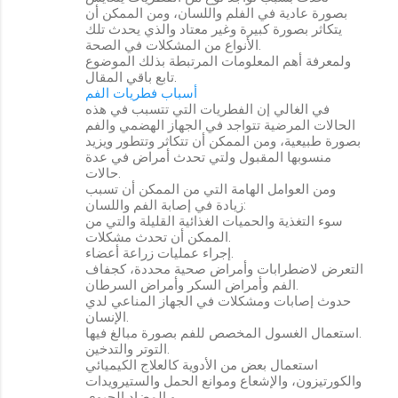
بصورة عادية في الفلم واللسان، ومن الممكن أن
يتكاثر بصورة كبيرة وغير معتاد والذي يحدث تلك
الأنواع من المشكلات في الصحة.
ولمعرفة أهم المعلومات المرتبطة بذلك الموضوع
تابع باقي المقال.
أسباب فطريات الفم
في الغالي إن الفطريات التي تتسبب في هذه
الحالات المرضية تتواجد في الجهاز الهضمي والفم
بصورة طبيعية، ومن الممكن أن تتكاثر وتتطور ويزيد
منسوبها المقبول ولتي تحدث أمراض في عدة
حالات.
ومن العوامل الهامة التي من الممكن أن تسبب
زيادة في إصابة الفم واللسان:
سوء التغذية والحميات الغذائية القليلة والتي من
الممكن أن تحدث مشكلات.
إجراء عمليات زراعة أعضاء.
التعرض لاضطرابات وأمراض صحية محددة، كجفاف
الفم وأمراض السكر وأمراض السرطان.
حدوث إصابات ومشكلات في الجهاز المناعي لدي
الإنسان.
استعمال الغسول المخصص للفم بصورة مبالغ فيها.
التوتر والتدخين.
استعمال بعض من الأدوية كالعلاج الكيميائي
والكورتيزون، والإشعاع وموانع الحمل والستيرويدات
و المضاد الحيوي.