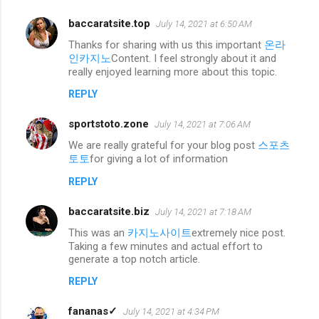
baccaratsite.top
July 14, 2021 at 6:50 AM
Thanks for sharing with us this important
온라
인카지노
Content. I feel strongly about it and
really enjoyed learning more about this topic.
REPLY
sportstoto.zone
July 14, 2021 at 7:06 AM
We are really grateful for your blog post
스포츠
토토
for giving a lot of information
REPLY
baccaratsite.biz
July 14, 2021 at 7:18 AM
This was an
카지노사이트
extremely nice post.
Taking a few minutes and actual effort to
generate a top notch article.
REPLY
fananas✓
July 14, 2021 at 4:34 PM