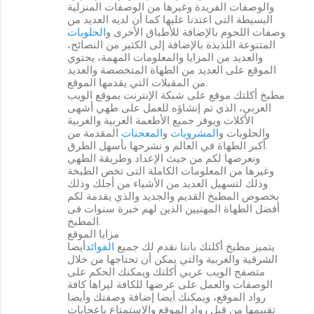
والوصفات الفريدة وغيرها من الوصفات المنزلية
البسيطة التى اعتدنا عليها كما أن لديه العديد من
وصفات اللحوم بالإضافة للأطباق الأخرى و
الحلويات
المتنوعة اللذيذة بالإضافة إلى الكثير من النصائح،
والعديد من المزايا والمعلومات المهمة، يحتوي
الموقع على العديد من الطهاة المتخصصة والعديد
من المقبلات التي يقدمها الموقع.
مطبخ أكلتك موقع على شبكة الإنترنت بموقع الويب
العربي، الذي تم إنشاؤه للعمل على طهي أشهى
الأكلات ويوفر جميع الأطعمة العربية والغربية
والحلويات و
المشروبات
و
المعجنات
المقدمة من
أكبر الطهاة في العالم و نشرحها بأسهل الطرق.
ونعرضها لكم من حيث الإعداد وطريقة الطهي
وغيرها من المعلومات الكاملة التى تخص الطبخة
وذلك لتسهيل العديد من الأشياء من أجلك وذلك
بخصوص المطبخ القديم والجديد والذي يقدمة لكم
أفضل الطهاة المهنيين الذين لهم خبرة سنوات فى
المطبخ.
مزايا الموقع
يتميز مطبخ أكلتك باننا نقدم لك جميع
الفوائد
أيضا
الشرقية والغربية والتي يمكن أن تحتاجها من خلال
متصفح الويب عربي أكلتك ويمكنك الحكم على
الوصفات والعمل على عرضها للكافة ليراها كافة
رواد الموقع، ويمكنك أيضا إضافة وصفتك وأيضا
تقييمها من قبل رواد الموقع والاستمتاع باعجابات