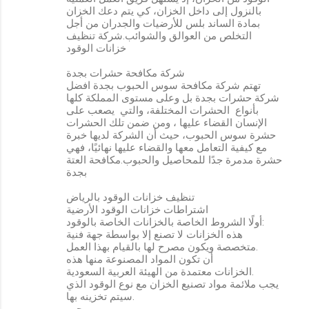
بالنزول إلى داخل الخزان، كي يتم دعك الخزان
بمادة الساند بلس للأرضيات والجدران من أجل
التخلص من العوالق والشوائب.شركة تنظيف
خزانات الوقود
شركة مكافحة حشرات بجدة
تهتم شركة مكافحة سوس الحبوب بجدة افضل
شركة حشرات بجدة بل وعلى مستوى المملكة كلها
بأنواع الحشرات المختلفة، والتي يصعب على
الإنسان القضاء عليها ، ومن ضمن تلك الحشرات
حشرة سوس الحبوب، حيث أن الشركة لديها خبرة
مع كيفية التعامل معها والقضاء عليها نهائيًا، فهي
حشرة مدمرة جدًا للمحاصيل والحبوب.مكافحة العتة
بجدة
تنظيف خزانات الوقود بالرياض
اشتراطات خزانات الوقود الأرضية
أولًا الشروط الخاصة بالخزانات الخاصة بالوقود:
هذه الخزانات لا تصنع إلا بواسطة جهة فنية
متخصصة ويكون مصرح لها بالقيام بهذا العمل.
أن تكون المواد المصنوعة منها هذه
الخزانات معتمدة من الهيئة العربية السعودية.
يجب ملائمة مواد تصنيع الخزان مع نوع الوقود الذي
سيتم تخزينه بها.
يجب