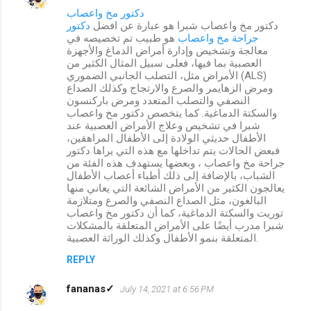
دكتور مخ واعصاب
دكتور مخ واعصاب شبرا هو عبارة عن افضل
دكتور
جراحة مخ واعصاب
هو طبيب تم تخصيصه في
معالجة وتشخيص وإدارة أمراض الدماغ والأجهزة
العصبية بما فيها، فعلى سبيل المثال الكثير من
الأمراض مثل، التصلب الجانبي الضموري (ALS)
ومرض الزهايمر والصرع والارتجاج وكذلك الصداع
النصفي والتصلب المتعدد ومرض باركنسون
والسكتة الدماغية. كما يتخصص دكتور مخ واعصاب
شبرا في تشخيص وعلاج الأمراض العصبية عند
الأطفال حديثي الولادة إلى الأطفال المراهقين،
فبعض الحالات يتم تداخلها مع هذه التي يراها دكتور
جراحة مخ واعصاب ، وبعضها يستهدف هذه الفئة من
الشباب، بالإضافة إلى ذلك أطباء أعصاب الأطفال
يعالجون الكثير من الأمراض الشائعة التي يعاني منها
البالغون، مثل الصداع النصفي والصرع ومتلازمة
توريت والسكتة الدماغية، كما أن دكتور مخ واعصاب
شبرا مدرب أيضًا على الأمراض المتعلقة بالمشكلات
المتعلقة بنمو الأطفال وكذلك الوراثة العصبية.
REPLY
fananas✓
July 14, 2021 at 6:56 PM