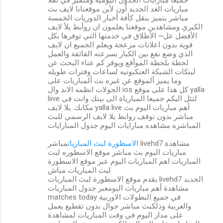
مباريات الغد الجديد أون لأين موقعنانا لايف بث
مباشر يتميز بنقل كأفة أخبار الدوريات الخمسة
الكبري ومشاهدين موقعنا يعلمون ان روأبط يلأ لايف
الأفضل عل~ الأطلاق في خدمتها التي توفرها بكل
قوية بدون اعلانات مزعجة ويعلم الجميع ان لايف
الذي وضع نفع بين الكبار بسرعته الفائقة والعمل
لحظة بلحظة الموأقع ويوفر كم عناء البحث عن
لينكات الشبكة العنكبوتيه لساعات وفترات طويله
وما يميز ألموقع عن غيره بث ألمباريات على
الجولات انظمه الاند وال ios كل هذا على موقع yalla
liive لتثل اليكم جميعا المبارياة الى بيتك وانت فى
مكانك. يلا لايف yalla live أهم مباريات اليوم بث
مباشر بدون توقف روابط يلا لايف الرسمي للبث
المباشره مشاهده مبارايات اليوم جدول المبارايات
الاسطورة لبث المباريات
مباشر livehd7 مشاهدة
مباريات اليوم بث مباشر موقع الاسطوره لبث
المباريات اهم المباريات اليوم عبر موقع الاسطورة
لبث المباريات مباش
يقدم موقع الاسطورة لبث المباريات livehd7 الجديد
مشاهدة أهم مباريات اليومعبر جدول المباريات
matches today في جميع البطولات الاوربية
والعربية وذلكبث مباشر جوال بدون تقطيع يعمل
على مدار اليوم في وقت المباريات لمشاهدة