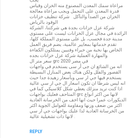
مراعاة سمك المعدن المصنوع منه الخزان وقياس
قدرة المعدن على التحمل ويجب مراعاة معالجة
الخزان من الصدأ والتآكل شركة تنظيف خزانات
الوقود بالرياض
شركة عزل خزانات بجدة هي شركتنا، الشركة
الرائدة في مجال عزل الخزانات ليست على مستوى
مدينة جدة فحسب، بل على مستوى المملكة كلها،
تقدم خدماتها بمعايير عالمية، يضم فريق العمل
الخاص بها نخبة من خبراء وفنيين يمتلكون الكفاءة
والمهارة العملية شركة عزل خزانات بجده
سعر متر ال grc في مصر 2020
انه من الشائع ان جى أر سى يستخدم في واجهات
القصور والفلل ولكن هناك بعض المنازل البسيطة
يستخدم فيها جي ار سي وبأسعار زهيدة جدا حيث
انه ليس شرطا ان تكون اسعار ال جي ار سي عالية
اذا كنت تريد منزلك يعطي شكل كلاسيكي كما في
المتاحف فعليك بواجهات grc لانها من اكثر انواع
الديكورات عمرا حيث انها اخف من الخرسانة العادية
اكثر من ضعف وزنها ومقاومة للعوامل الجوية اكثر
من الخرسانة العادية لذا عليك بواجهات جي ار سي
لانها ذات تشغيلية عالية .
REPLY