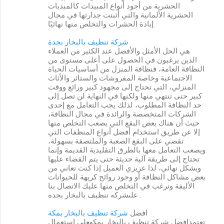
الحشرية من أجود أنواع المبيدات كالمبديات
الحشرية الألمانية والتي أثبتت جدارتها في مجال
إبادة الحشرات والتخلص منها نهائيًا.
شركة تنظيف بالبخار بجدة
هي الحل الأمثل والأفضل عند الكثير من العملاء
الذين يرغبون في الحصول على أعلى مستوى من
النظافة العامة، فنظافة المنزل من أساسيات الحياة
الاجتماعية وخاصة المفروشات والستائر والأثاث
المنزلي، التي تحتاج إلى مجهود كبير ورائع ووقت
كبير حتى تنتهي منها ولكنها في النهاية لن تصل إلى
حد النظافة المطلوب، لذلك يجب التعامل مع إحدى
الشركات المتخصصة والرائدة في مجال النظافة،
حيث أن هناك بعض البقع التي يصعب التخلص منها
إلا عن طريق استخدام أفضل أنواع المنظفات التي
تقضي على البقع الصعبة والملتصقة بسهولة،
ويصعب التعامل معها بالطرق التقليدية القديمة وإنما
تحتاج إلى طريقة آلية حديثة حتى يتم القضاء عليها
وبشكل نهائي، لذا عزيزي العميل إذا كنت تعاني من
بعض مشاكل النظافة أو وجود روائح كريهة للحيوانات
الأليفة وترغب في التخلص منها عليك الاتصال بنا
علىشركه تنظيف بالبخار بجده .
افضل
شركة تنظيف بالبخار بمكة
تعتمدافضل شركة تنظيف بالبخار بمكهعلى استعمال