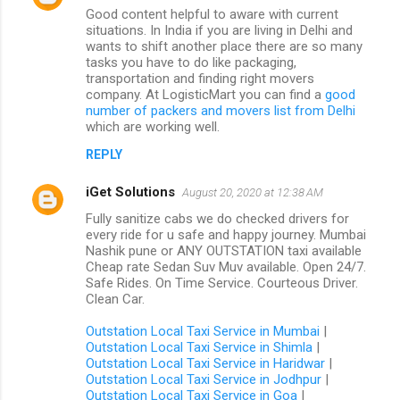
Good content helpful to aware with current
situations. In India if you are living in Delhi and
wants to shift another place there are so many
tasks you have to do like packaging,
transportation and finding right movers
company. At LogisticMart you can find a
good
number of packers and movers list from Delhi
which are working well.
REPLY
iGet Solutions
August 20, 2020 at 12:38 AM
Fully sanitize cabs we do checked drivers for
every ride for u safe and happy journey. Mumbai
Nashik pune or ANY OUTSTATION taxi available
Cheap rate Sedan Suv Muv available. Open 24/7.
Safe Rides. On Time Service. Courteous Driver.
Clean Car.
Outstation Local Taxi Service in Mumbai
|
Outstation Local Taxi Service in Shimla
|
Outstation Local Taxi Service in Haridwar
|
Outstation Local Taxi Service in Jodhpur
|
Outstation Local Taxi Service in Goa
|