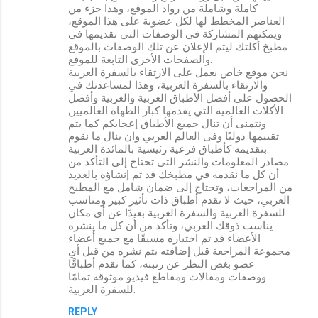
كاملة وشاملة من رواد الموقع، وهذا جزء من
العناصر المخطط لها لكل عضوية على هذا الموقع،
ويمكنهم المشاركة في الوصفات التي تقديمها في
مطبخ أكلتك ليتم الإعلان عن تلك الوصفات بالموقع
والصفحات الأخرى التابعة للموقع.
نحن موقع خاص يعمل على الارتقاء بالسفرة العربية
والارتقاء بالسفرة العربية، وهذا لمساعدتك في
الحصول على أفضل الأطباق العربية والغربية وأفضل
الأكلات العالمية التي يقدمها كبار الطهاة العالميين
ونتمنى أن تنال جميع الأطباق إعجابكم كما يتم
تقييمها دوليًا وفى العالم العربي وان ينال ما نقوم
بتقديمه كأطباق فرعية رئيسية بالمائدة العربية.
مصادر المعلومات والنشر التى تحتاج إلى التأكد من
أن كل ما نقدمه في مطبخك قد تم إنشاؤه بالعديد
من المراجعات، وتحتاج إلى ضمان شامل مع المطبخ
العربي، حيث لا نقدم أطباق ذات تأثير كبير ومناسب
للسفرة العربية والسفرة الغربية بعيدًا عن أي مكان
يناسب ذوقك العربي، وتأكد من أن كل ما ينشره
الأعضاء قد تم اختباره مسبقًا مع جميع أعضاء
مجموعة المراجعة قبل إضافته يتم نشره من قبل أي
عضو بغض النظر عن رتبته، كما نقدم أطباقًا
ووصفات ومقالات ومقاطع فيديو موثوقة تمامًا
للسفرة العربية.
REPLY