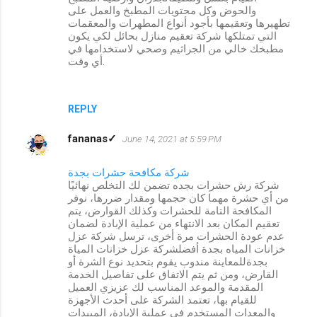
والحوض وكل محتويات المطبخ والعمل على
تطهيرها وتعقيمها بأجود أنواع المطهرات والمعقمات
التي تمتلكها شركة تعقيم منازل بحائل لكي يكون
مطبخك خالي من الجراثيم وصحي لاستخدامها في
أي وقت.
REPLY
fananas✓
June 14, 2021 at 5:59 PM
شركة مكافحة حشرات بجدة
شركة رش حشرات بجده تضمن لك التخلص نهائيًا
من أي حشرة مهما كان حجمها ومقدار ضررها، نوفر
المكافحة التامة للحشرات وكذلك القوارض، يتم
تعقيم المكان بعد الانتهاء من عملية الإبادة لضمان
عدم عودة الحشرات مرة أخرى، ترسل شركة عزل
خزانات المياه بجدة أفضلشركة عزل خزانات المياة
بجدةللمعاينة مندوب يقوم بتحديد نوع الشرة أو
القارض، ومن ثم يتم الاتفاق على تفاصيل الخدمة
المقدمة والموعد المناسب لك عزيزي العميل
للقيام بها، تعتمد الشركة على أحدث الأجهزة
والمعدات المستخدم في عملية الإبادة، المبيدات