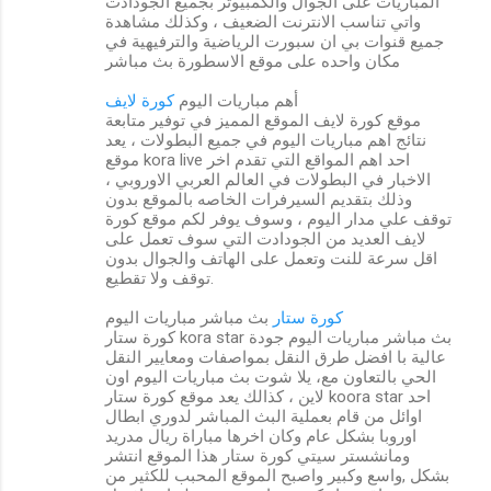
المباريات على الجوال والكمبيوتر بجميع الجودادت
واتي تناسب الانترنت الضعيف ، وكذلك مشاهدة
جميع قنوات بي ان سبورت الرياضية والترفيهية في
مكان واحده على موقع الاسطورة بث مباشر
أهم مباريات اليوم
كورة لايف
موقع كورة لايف الموقع المميز في توفير متابعة
نتائج اهم مباريات اليوم في جميع البطولات ، يعد
موقع kora live احد اهم المواقع التي تقدم اخر
الاخبار في البطولات في العالم العربي الاوروبي ،
وذلك بتقديم السيرفرات الخاصه بالموقع بدون
توقف علي مدار اليوم ، وسوف يوفر لكم موقع كورة
لايف العديد من الجودادت التي سوف تعمل على
اقل سرعة للنت وتعمل على الهاتف والجوال بدون
توقف ولا تقطيع.
كورة ستار
بث مباشر مباريات اليوم
كورة ستار kora star بث مباشر مباريات اليوم جودة
عالية با افضل طرق النقل بمواصفات ومعايير النقل
الحي بالتعاون مع، يلا شوت بث مباريات اليوم اون
لاين ، كذالك يعد موقع كورة ستار koora star احد
اوائل من قام بعملية البث المباشر لدوري ابطال
اوروبا بشكل عام وكان اخرها مباراة ريال مدريد
ومانشستر سيتي كورة ستار هذا الموقع انتشر
بشكل ,واسع وكبير واصبح الموقع المحبب للكثير من