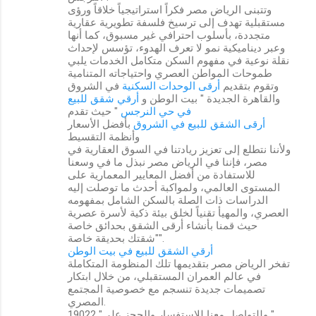
وتتبنى الرياض مصر فكراً استراتيجياً خلاقاً ورؤى
مستقبلية تهدف إلى ترسيخ فلسفة تطويرية عقارية
متجددة، بأسلوب احترافي غير مسبوق، كما أنها
وعبر ديناميكية نمو لا تعرف الهدوء، تؤسس لإحداث
نقلة نوعية في مفهوم السكن متكامل الخدمات يلبي
طموحات المواطن العصري واحتياجاته المتنامية
وتقوم بتقديم
أرقى الوحدات السكنية
في الشروق
والقاهرة الجديدة " بيت الوطن و
أرقي شقق للبيع
في حي النرجس
" حيث تقدم
أرقى الشقق للبيع في الشروق
بأفضل الأسعار
وأنظمة التقسيط
ولأننا نتطلع إلى تعزيز ريادتنا في السوق العقارية في
مصر، فإننا في الرياض مصر نبذل ما في وسعنا
للاستفادة من أفضل المعايير المعمارية على
المستوى العالمي، ولمواكبة أحدث ما توصلت إليه
الدراسات ذات الصلة بالسكن الشامل بمفهومه
العصري، والمهيأ تقنياً لخلق بيئة ذكية لأسرة عصرية
حيث قمنا بأنشاء أرقى الشقق بحدائق خاصة
"شقتك بحديقة خاصة".
أرقي الشقق للبيع في بيت الوطن
تفخر الرياض مصر بتقديمها تلك المنظومة المتكاملة
في عالم العمران المستقبلي، من خلال ابتكار
تصميمات جديدة تنسجم مع خصوصية المجتمع
المصري.
وللتواصل معنا للاستفسار والحجز على" 19022 "