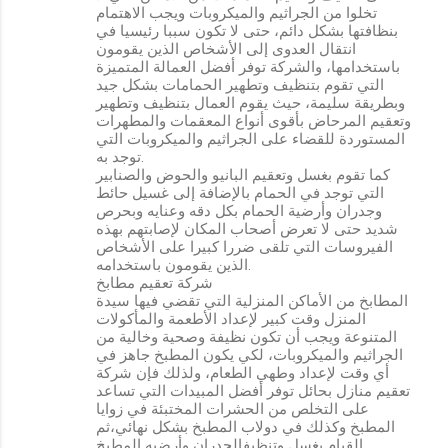
تخلوا من الجراثيم والميكروبات ويجب الاهتمام
بنظافتها بشكل دائم، حتى لا تكون سببا رئيسيا في
انتقال العدوى إلى الأشخاص الذين يقومون
باستخدامها، والشركة توفر أفضل العمالة المتميزة
التي تقوم بتنظيف وتطهير الحمامات بشكل جيد
وبطريقة سليمة، حيث يقوم العمال بتنظيف وتطهير
وتعقيم المرحاض بأقوى أنواع المعقمات والمطهرات
المستوردة للقضاء على الجراثيم والميكروبات التي
توجد به.
كما تقوم بغسل وتعقيم البانيو والحوض والصنابير
التي توجد في الحمام بالإضافة إلى غسيل حائط
وجدران وأرضية الحمام بكل دقه وعنايه وبحرص
شديد حتى لا تعرض أصحاب المكان لإصابتهم بهذه
الفيروسات التي تلقى ضررا كبيرا على الأشخاص
الذين يقومون باستخدامه.
شركة تعقيم مطابخ
المطابخ من الأماكن المنزلية التي تقضي فيها سيدة
المنزل وقت كبير لإعداد الأطعمة والمأكولات
المتنوعة ويجب أن تكون نظيفة وصحية وخالية من
الجراثيم والميكروبات، لكي يكون المطبخ جاهز في
أي وقت لإعداد وطهي الطعام، ولذلك فإن شركة
تعقيم منازل بحائل توفر أفضل المبيدات التي تساعد
على التخلص من الحشرات المختبئة في زوايا
المطبخ وكذلك في دولاب المطبخ بشكل نهائي،ثم
القيام بغسل وتنظيفالجدران وأرضيه المطبخ