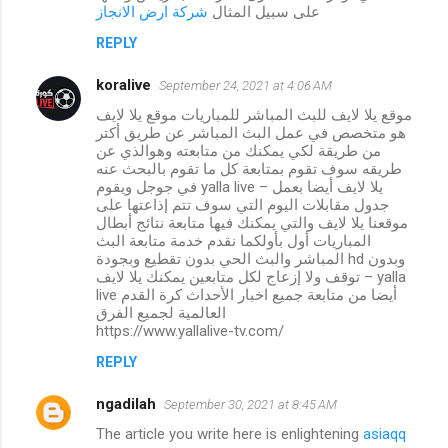
على سبيل المثال
شركة ارض الانجاز
REPLY
koralive
September 24, 2021 at 4:06 AM
موقع يلا لايف للبث المباشر للمباريات موقع يلا لايف
هو متخصص في عمل البث المباشر عن طريق أكتر
من طريقة لكي يمكنك من متابعته وهوالذي عن
طريقه سوف تقوم بمتابعة كل ما تقوم بالبحث عنه
في جوجل ويقوم yalla live – يلا لايف أيضا بعمل
جدول مقابلات اليوم التي سوف تتم إذاعتها على
موقعنا يلا لايف والتي يمكنك فيها متابعة نتائج أبطال
المباريات أول بأولكما نقدم خدمة متابعة البث
المباشر والبث الحي بدون تقطيع وبجودة hd وبدون
توقف ولا إزعاج لكل متابعين يمكنك يلا لايف – yalla
live أيضا من متابعة جميع اخبار الأحداث كرة القدم
العالمية لجميع الفرق
https://www.yallalive-tv.com/
REPLY
ngadilah
September 30, 2021 at 8:45 AM
The article you write here is enlightening
asiaqq