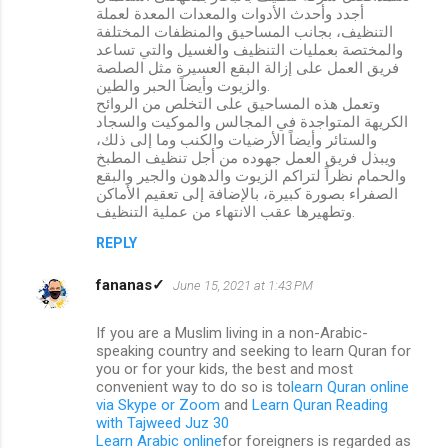
أجدد وأحدث الأدوات والمعدات المعدة لعملة
التنظيف، بجانب المساحيق والمنظفات المختلفة
والمختصة بعمليات التنظيف والغسيل والتي تساعد
فريق العمل على إزالة البقع العسيرة مثل الصلصة
والزيوت وأيضاً الحبر والطين.
وتعمل هذه المساحيق على التخلص من الروائح
الكريهة المتواجدة في المجالس والموكيت والسجاد
والستائر وأيضاً الأرضيات والكنب وما إلى ذلك،
ويبذل فريق العمل جهوده من أجل تنظيف المطبخ
والحمام نظراً لتراكم الزيوت والدهون والجير والبقع
الصفراء بصورة كبيرة، بالإضافة إلى تعقيم الأماكن
وتطهيرها عقب الانتهاء من عملية التنظيف.
REPLY
fananas✓
June 15, 2021 at 1:43 PM
If you are a Muslim living in a non-Arabic-
speaking country and seeking to learn Quran for
you or for your kids, the best and most
convenient way to do so is to
learn Quran online
via Skype or Zoom
and
Learn Quran Reading
with Tajweed Juz 30
Learn Arabic online
for foreigners is regarded as