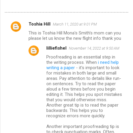
Toshia Hill
March 11, 2020 at 9:01 PM
C
This is Toshia Hill Mona's Smith's mom can you
o
please let us know the new flight info thank you
m
lilliefishel
November 14, 2022 at 9:50 AM
m
Proofreading is an essential step in
e
the writing process. When
i need help
writing a paper
- it's important to look
n
for mistakes in both large and small
t
areas. Pay attention to details like run-
on sentences. Try to read the paper
s
aloud a few times before you begin
editing it. This helps you spot mistakes
that you would otherwise miss.
Another great tip is to read the paper
backwards. This helps you to
recognize errors more quickly.
Another important proofreading tip is
to check punctuation marks. Often,