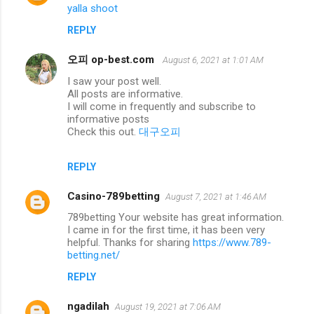
yalla shoot
REPLY
오피 op-best.com
August 6, 2021 at 1:01 AM
I saw your post well.
All posts are informative.
I will come in frequently and subscribe to
informative posts
Check this out.
대구오피
REPLY
Casino-789betting
August 7, 2021 at 1:46 AM
789betting Your website has great information.
I came in for the first time, it has been very
helpful. Thanks for sharing
https://www.789-
betting.net/
REPLY
ngadilah
August 19, 2021 at 7:06 AM