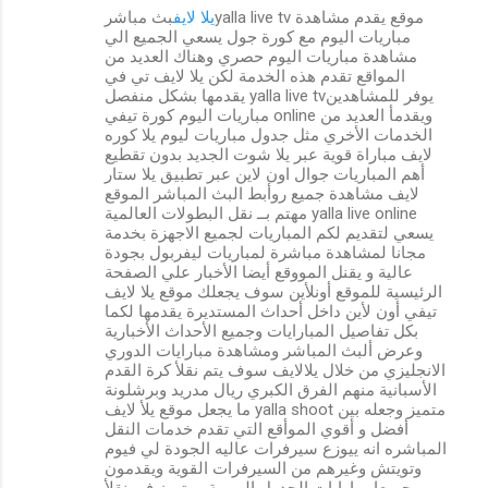
يلا لايف
بث مباشرyalla live tv موقع يقدم مشاهدة
مباريات اليوم مع كورة جول يسعي الجميع الي
مشاهدة مباريات اليوم حصري وهناك العديد من
المواقع تقدم هذه الخدمة لكن يلا لايف تي في
يقدمها بشكل منفصل yalla live tvيوفر للمشاهدين
مباريات اليوم كورة تيفي online ويقدمأ العديد من
الخدمات الأخري مثل جدول مباريات ليوم يلا كوره
لايف مباراة قوية عبر يلا شوت الجديد بدون تقطيع
أهم المباريات جوال اون لاين عبر تطبيق يلا ستار
لايف مشاهدة جميع روأبط البث المباشر الموقع
مهتم بــ نقل البطولات العالمية yalla live online
يسعي لتقديم لكم المباريات لجميع الاجهزة بخدمة
مجانا لمشاهدة مباشرة لمباريات ليفربول بجودة
عالية و يقنل المووقع أيضا الأخبار علي الصفحة
الرئيسية للموقع أونلأين سوف يجعلك موقع يلا لايف
تيفي أون لأين داخل أحداث المستديرة يقدمها لكما
بكل تفاصيل المبارايات وجميع الأحداث الأخبارية
وعرض ألبث المباشر ومشاهدة مبارايات الدوري
الانجليزي من خلال يلالايف سوف يتم نقلأ كرة القدم
الأسبانية منهم الفرق الكبري ريال مدريد وبرشلونة
ما يجعل موقع يلأ لايف yalla shoot متميز وجعله بين
أفضل و أقوي الموأقع التي تقدم خدمات النقل
المباشره انه ييوزع سيرفرات عاليه الجودة لي فيوم
وتويتش وغيرهم من السيرفرات القوية ويقدمون
جميعا مبارايات الجدول اليومية ومتميز في نقلأ