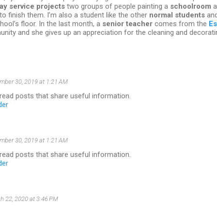
y service projects
two groups of people painting a
schoolroom
a
 to finish them. I’m also a student like the other
normal students
and
hool’s floor. In the last month, a
senior teacher
comes from the
Es
ity and she gives up an appreciation for the cleaning and decorati
mber 30, 2019 at 1:21 AM
o read posts that share useful information.
der
mber 30, 2019 at 1:21 AM
o read posts that share useful information.
der
h 22, 2020 at 3:46 PM