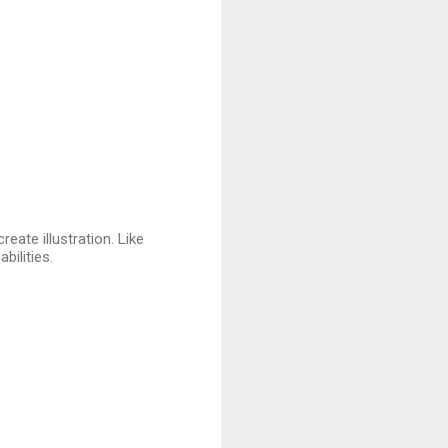
eate illustration. Like
bilities.