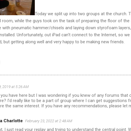
Today we split up into two groups at the church. T
 room, while the guys took on the task of preparing the floor of the
 with pneumatic hammer/chisels and laying down styrofoam layers, 
nstalled. Unfortunately, out iPad can't connect to the Internet, so w
red, but getting along well and very happy to be making new friends.
, 2019 at 5:26 AM
ou have here but I was wondering if you knew of any forums that 
re? I’d really like to be a part of group where I can get suggestions
are the same interest. If you have any recommendations, please let 
a Charlotte
February 23, 2022 at 2:48 AM
ght, I just read your replay and trying to understand the central point. We