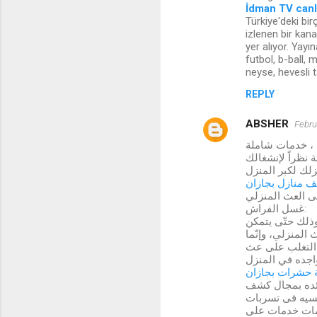
İdman TV canl
Türkiye'deki bir
izlenen bir kan
yer alıyor. Yay
futbol, b-ball, 
neyse, hevesli t
REPLY
ABSHER
Febru
 ، خدمات شاملة
 نظراً لإنشغالك
زلك لكبر المنزل
 منازل بجازان
ى العث المنزلي
غسل الفراش:
 تكون درجة حرارة الماء 54.5 درجة مئوية، وذلك حتّى يتمكن
 المنزلي، وإنّما
ي التغلب على عث
 حشرات بجازان
ئده بمجال كشف
يسيه فى تسربات
دمات خدمات على