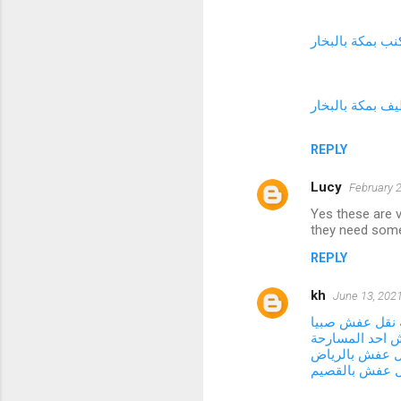
ب بمكة بالبخار
ف بمكة بالبخار
REPLY
Lucy
February 2
Yes these are v
they need so
REPLY
kh
June 13, 2021
نقل عفش صبيا
 احد المسارحة
ل عفش بالرياض
ل عفش بالقصيم