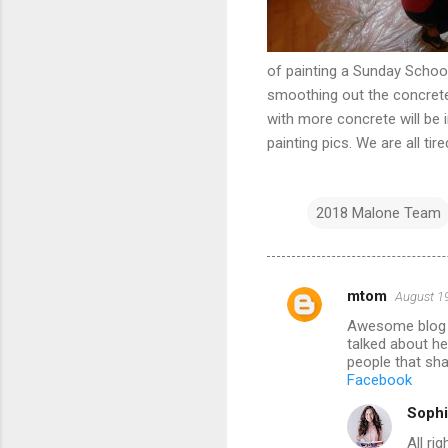
of painting a Sunday School
smoothing out the concrete
with more concrete will be i
painting pics. We are all ti
2018 Malone Team
mtom
August 19
C
Awesome blog y
o
talked about he
m
people that sh
Facebook
m
Sophi
e
All ri
n