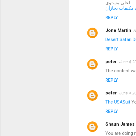
اعلى مستوى
مكيفات بجازان
REPLY
Jone Martin
A
Desert Safari D
REPLY
peter
June 4, 2
The content was
REPLY
peter
June 4, 2
The USASuit
You
REPLY
Shaun James
You are doing r