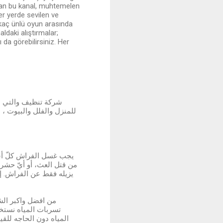
unan bu kanal, muhtemelen
er yerde sevilen ve
irkaç ünlü oyun arasında
ldaki alıştırmalar;
 da görebilirsiniz. Her
شركة تنظيف والتي ه
للمنزل والفلل والبيوت ، 
من قتل العث، أو أيّ حشراتٍ
يزيله فقط عن الفراش. إز
من افضل واكبر ال
تسربات المياه نستخ
المياه دون الحاجه للق