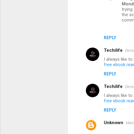
Monda
t
trying
the sc
s
commun
REPLY
Techilife
Dece
I always like t
free ebook rea
REPLY
Techilife
Dece
I always like t
free ebook rea
REPLY
Unknown
Marc