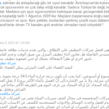
ı
, adından da anlaşılacağı gibi, bir oyun kanalıdır. Azerbaycan'da bul
çok sporseverin en çok takip ettiği kanaldır. Sadece Türkiye'de değil, h
aldır. Maddesi için spor egzersizlerini hatırlayan kanal, gezegendeki b
ına başladığı tarih 1 Ağustos 2009'dur. Maçların başlamasına doğru kana
motosport ve spor. Aynı şekilde, bunlardan ayrılmış çeşitli oyun dallarını
araftarlar dman TV kanalını gizli anahtar olmadan nasıl izleyebilir?
ary 5, 2022 at 1:44 AM
ي افضل شركات التنظيف علي الإطلاق ، والتي تقدم خدمات نظافة عامة
سيدتي الفاضلة هل تعانين أثناء تنظيف المنزل من ضيق الوقت وعدم كفايتة
بامور اخري أو نظراً لانشغالك بعملك أو حتي لصعوبة تنظيف من
شركة تنظيف
كيفية القضاء على العث المنزلي يمكن القضاء عل
يجب غسل الفراش كلّ أسبوع أو أسبوعين، كما يجب أن
 منزلية، ولا بدّ من الإشارة إلى أنّ الغسل بالماء الأكثر برودةً لا يقتل العث
الة السجاد: إنّ إزالة السجاد من غرف النوم هي الطريقة الأكثر نجاحاً ف
الفراش وتقليل تواجده في المنزل.
شركة مكافحة
شركات المتخصصه فى مجال كشف تسربات المياه نعتبر من الشركات الرا
دم افضل واحدث الوسائل والادوات المستخدمه للكشف عن الاسباب الرئ
يام باى اعمال تكسيرات او احداث اى خسائر ماديه نقوم بتقديم افضل الخ