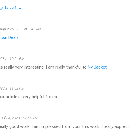
شركة تنظيف 
ugust 25, 2022 at 7:47 AM
ubai Deals
023 at 10:24 PM
 really very interesting. I am really thankful to
Ny Jacket
023 at 11:52 PM
r article is very helpful for me.
July 4, 2023 at 2:56 AM
eally good work. I am impressed from your this work. I really appreci