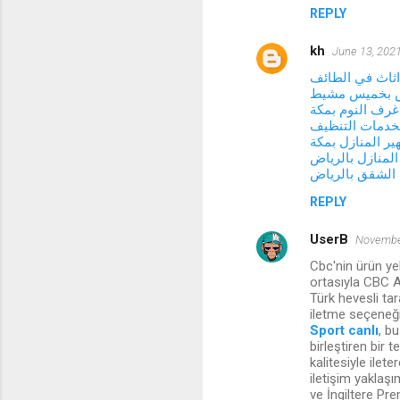
REPLY
kh
June 13, 2021
ثاث في الطائف
فش بخميس مشيط
رف النوم بمكة
خدمات التنظيف
ر المنازل بمكة
لمنازل بالرياض
الشقق بالرياض
REPLY
UserB
November
Cbc'nin ürün ye
ortasıyla CBC A
Türk hevesli tar
iletme seçeneği
Sport canlı
, b
birleştiren bir 
kalitesiyle ilet
iletişim yaklaşı
ve İngiltere Pre