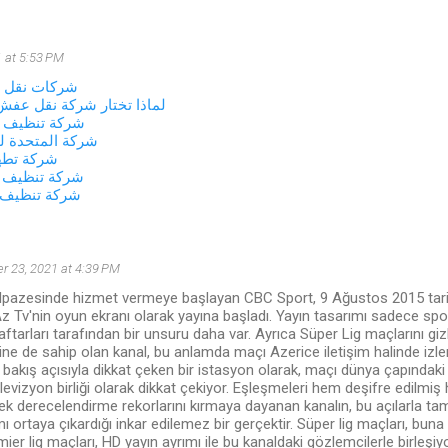
 at 5:53 PM
شركات نقل ا
لماذا تختار شركة نقل ع
شركة تنظيف غ
شركة المتحدة ل
شركة تطهي
شركة تنظيف ا
شركة تنظيف 
 23, 2021 at 4:39 PM
lpazesinde hizmet vermeye başlayan CBC Sport, 9 Ağustos 2015 tarihi
z Tv'nin oyun ekranı olarak yayına başladı. Yayın tasarımı sadece spor
aftarları tarafından bir unsuru daha var. Ayrıca Süper Lig maçlarını gi
ne de sahip olan kanal, bu anlamda maçı Azerice iletişim halinde iz
u bakış açısıyla dikkat çeken bir istasyon olarak, maçı dünya çapındaki 
televizyon birliği olarak dikkat çekiyor. Eşleşmeleri hem deşifre edilm
erek derecelendirme rekorlarını kırmaya dayanan kanalın, bu açılarla tam
mı ortaya çıkardığı inkar edilemez bir gerçektir. Süper lig maçları, buna
mier lig maçları, HD yayın ayrımı ile bu kanaldaki gözlemcilerle birleşiyo