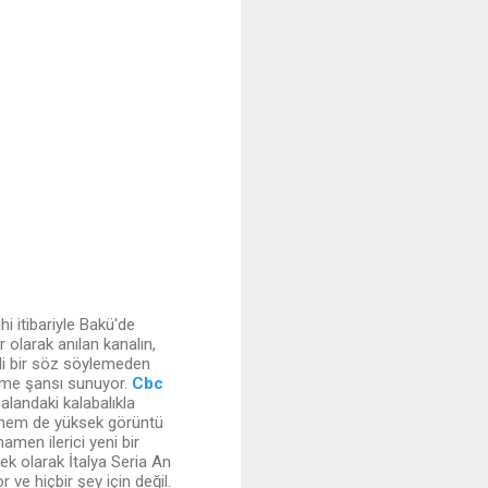
 itibariyle Bakü'de
 olarak anılan kanalın,
zli bir söz söylemeden
leme şansı sunuyor.
Cbc
alandaki kalabalıkla
iş hem de yüksek görüntü
amen ilerici yeni bir
 ek olarak İtalya Seria An
r ve hiçbir şey için değil.