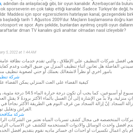
ı
, adından da anlaşılacağı gibi, bir oyun kanalıdır. Azerbaycan'da bul
çok sporseverin en çok takip ettiği kanaldır. Sadece Türkiye'de değil, h
aldır. Maddesi için spor egzersizlerini hatırlayan kanal, gezegendeki b
ına başladığı tarih 1 Ağustos 2009'dur. Maçların başlamasına doğru kana
motosport ve spor. Aynı şekilde, bunlardan ayrılmış çeşitli oyun dallarını
araftarlar dman TV kanalını gizli anahtar olmadan nasıl izleyebilir?
ary 5, 2022 at 1:44 AM
ي افضل شركات التنظيف علي الإطلاق ، والتي تقدم خدمات نظافة عامة
سيدتي الفاضلة هل تعانين أثناء تنظيف المنزل من ضيق الوقت وعدم كفايتة
بامور اخري أو نظراً لانشغالك بعملك أو حتي لصعوبة تنظيف من
شركة تنظيف
كيفية القضاء على العث المنزلي يمكن القضاء عل
يجب غسل الفراش كلّ أسبوع أو أسبوعين، كما يجب أن
 منزلية، ولا بدّ من الإشارة إلى أنّ الغسل بالماء الأكثر برودةً لا يقتل العث
الة السجاد: إنّ إزالة السجاد من غرف النوم هي الطريقة الأكثر نجاحاً ف
الفراش وتقليل تواجده في المنزل.
شركة مكافحة
شركات المتخصصه فى مجال كشف تسربات المياه نعتبر من الشركات الرا
دم افضل واحدث الوسائل والادوات المستخدمه للكشف عن الاسباب الرئ
يام باى اعمال تكسيرات او احداث اى خسائر ماديه نقوم بتقديم افضل الخ