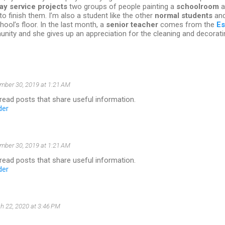
y service projects
two groups of people painting a
schoolroom
a
 to finish them. I’m also a student like the other
normal students
and
hool’s floor. In the last month, a
senior teacher
comes from the
Es
ity and she gives up an appreciation for the cleaning and decorati
mber 30, 2019 at 1:21 AM
o read posts that share useful information.
der
mber 30, 2019 at 1:21 AM
o read posts that share useful information.
der
h 22, 2020 at 3:46 PM