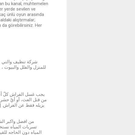
unan bu kanal, muhtemelen
er yerde sevilen ve
irkaç ünlü oyun arasında
ldaki alıştırmalar;
 da görebilirsiniz. Her
شركة تنظيف والتي ه
للمنزل والفلل والبيوت ، 
من قتل العث، أو أيّ حشراتٍ
يزيله فقط عن الفراش. إز
من افضل واكبر ال
تسربات المياه نستخ
المياه دون الحاجه للق