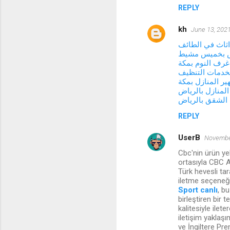
REPLY
kh
June 13, 2021
ثاث في الطائف
فش بخميس مشيط
رف النوم بمكة
خدمات التنظيف
ر المنازل بمكة
لمنازل بالرياض
الشقق بالرياض
REPLY
UserB
November
Cbc'nin ürün ye
ortasıyla CBC A
Türk hevesli tar
iletme seçeneği
Sport canlı
, b
birleştiren bir 
kalitesiyle ilet
iletişim yaklaşı
ve İngiltere Pre