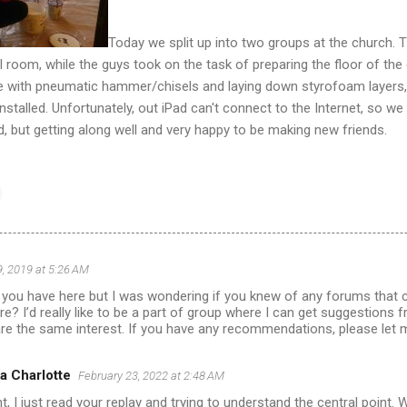
Today we split up into two groups at the church. T
 room, while the guys took on the task of preparing the floor of the
 with pneumatic hammer/chisels and laying down styrofoam layers, 
nstalled. Unfortunately, out iPad can't connect to the Internet, so w
red, but getting along well and very happy to be making new friends.
, 2019 at 5:26 AM
ou have here but I was wondering if you knew of any forums that 
re? I’d really like to be a part of group where I can get suggestions
are the same interest. If you have any recommendations, please let 
a Charlotte
February 23, 2022 at 2:48 AM
ght, I just read your replay and trying to understand the central point. We