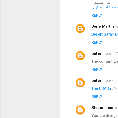
اعلى مستوى
مكيفات بجازان
REPLY
Jone Martin
A
Desert Safari D
REPLY
peter
June 4, 2
The content was
REPLY
peter
June 4, 2
The USASuit
You
REPLY
Shaun James
You are doing r