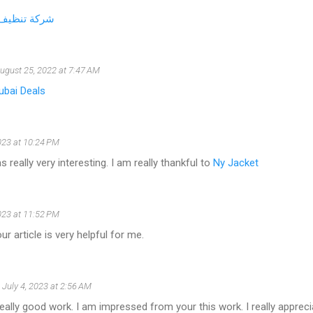
شركة تنظيف 
ugust 25, 2022 at 7:47 AM
ubai Deals
023 at 10:24 PM
 really very interesting. I am really thankful to
Ny Jacket
023 at 11:52 PM
r article is very helpful for me.
July 4, 2023 at 2:56 AM
eally good work. I am impressed from your this work. I really appreci