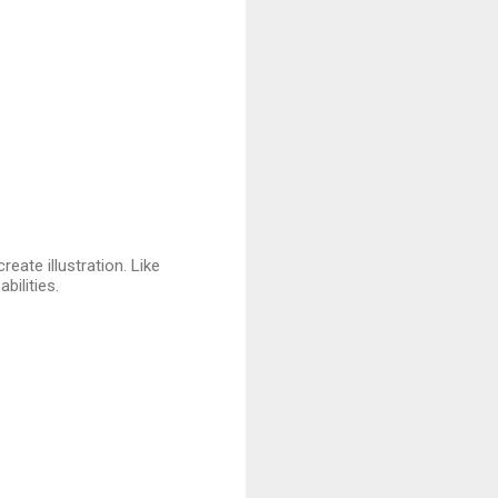
eate illustration. Like
bilities.