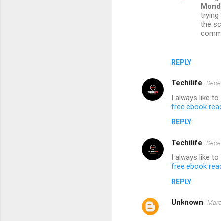
Monda
t
trying
the sc
s
commun
REPLY
Techilife
Dece
I always like t
free ebook rea
REPLY
Techilife
Dece
I always like t
free ebook rea
REPLY
Unknown
Marc