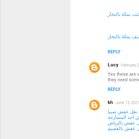
ب بمكة بالبخار
ف بمكة بالبخار
REPLY
Lucy
February 2
Yes these are v
they need so
REPLY
kh
June 13, 2021
نقل عفش صبيا
 احد المسارحة
ل عفش بالرياض
ل عفش بالقصيم