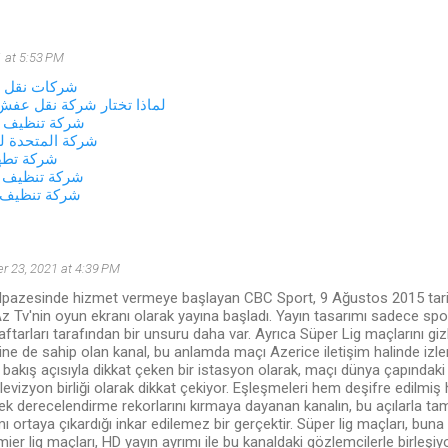
 at 5:53 PM
شركات نقل ا
لماذا تختار شركة نقل ع
شركة تنظيف غ
شركة المتحدة ل
شركة تطهي
شركة تنظيف ا
شركة تنظيف 
 23, 2021 at 4:39 PM
lpazesinde hizmet vermeye başlayan CBC Sport, 9 Ağustos 2015 tarihi
z Tv'nin oyun ekranı olarak yayına başladı. Yayın tasarımı sadece spor
aftarları tarafından bir unsuru daha var. Ayrıca Süper Lig maçlarını gi
ne de sahip olan kanal, bu anlamda maçı Azerice iletişim halinde iz
u bakış açısıyla dikkat çeken bir istasyon olarak, maçı dünya çapındaki 
televizyon birliği olarak dikkat çekiyor. Eşleşmeleri hem deşifre edilm
erek derecelendirme rekorlarını kırmaya dayanan kanalın, bu açılarla tam
mı ortaya çıkardığı inkar edilemez bir gerçektir. Süper lig maçları, buna
mier lig maçları, HD yayın ayrımı ile bu kanaldaki gözlemcilerle birleşiyo