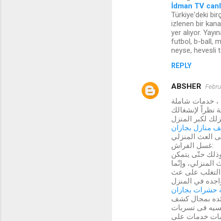
İdman TV canl
Türkiye'deki bir
izlenen bir kan
yer alıyor. Yay
futbol, b-ball, 
neyse, hevesli t
REPLY
ABSHER
Febru
 ، خدمات شاملة
 نظراً لإنشغالك
زلك لكبر المنزل
 منازل بجازان
ى العث المنزلي
غسل الفراش:
 تكون درجة حرارة الماء 54.5 درجة مئوية، وذلك حتّى يتمكن
 المنزلي، وإنّما
ي التغلب على عث
 حشرات بجازان
ئده بمجال كشف
يسيه فى تسربات
دمات خدمات على