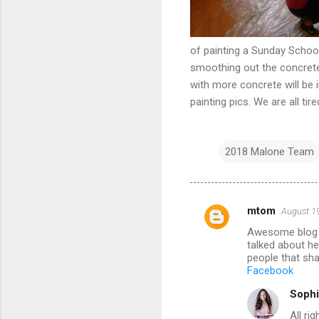
of painting a Sunday School
smoothing out the concrete
with more concrete will be i
painting pics. We are all ti
2018 Malone Team
mtom
August 19
C
Awesome blog y
o
talked about he
m
people that sh
Facebook
m
Sophi
e
All ri
n