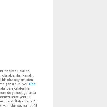
 itibariyle Bakü'de
 olarak anılan kanalın,
zli bir söz söylemeden
leme şansı sunuyor.
Cbc
alandaki kalabalıkla
iş hem de yüksek görüntü
amen ilerici yeni bir
 ek olarak İtalya Seria An
r ve hiçbir şey için değil.