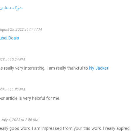
شركة تنظيف 
ugust 25, 2022 at 7:47 AM
ubai Deals
023 at 10:24 PM
 really very interesting. I am really thankful to
Ny Jacket
023 at 11:52 PM
r article is very helpful for me.
July 4, 2023 at 2:56 AM
eally good work. I am impressed from your this work. I really appreci