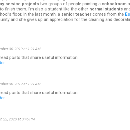
y service projects
two groups of people painting a
schoolroom
a
 to finish them. I’m also a student like the other
normal students
and
hool’s floor. In the last month, a
senior teacher
comes from the
Es
ity and she gives up an appreciation for the cleaning and decorati
mber 30, 2019 at 1:21 AM
o read posts that share useful information.
der
mber 30, 2019 at 1:21 AM
o read posts that share useful information.
der
h 22, 2020 at 3:46 PM