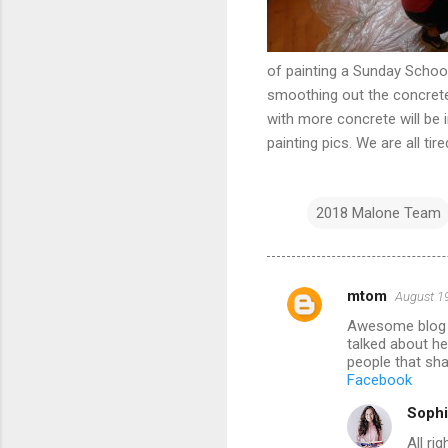
of painting a Sunday School
smoothing out the concrete
with more concrete will be i
painting pics. We are all ti
2018 Malone Team
mtom
August 19
C
Awesome blog y
o
talked about he
m
people that sh
Facebook
m
Sophi
e
All ri
n