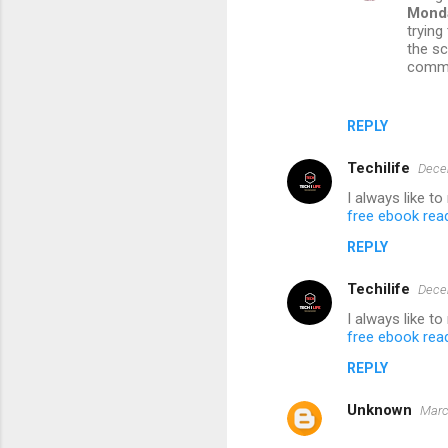
Monda
t
trying
the sc
s
commun
REPLY
Techilife
Dece
I always like t
free ebook rea
REPLY
Techilife
Dece
I always like t
free ebook rea
REPLY
Unknown
Marc