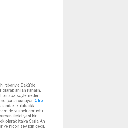
 itibariyle Bakü'de
 olarak anılan kanalın,
zli bir söz söylemeden
leme şansı sunuyor.
Cbc
alandaki kalabalıkla
iş hem de yüksek görüntü
amen ilerici yeni bir
 ek olarak İtalya Seria An
r ve hiçbir şey için değil.