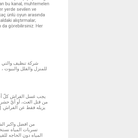
unan bu kanal, muhtemelen
er yerde sevilen ve
irkaç ünlü oyun arasında
ldaki alıştırmalar;
 da görebilirsiniz. Her
شركة تنظيف والتي ه
للمنزل والفلل والبيوت ، 
من قتل العث، أو أيّ حشراتٍ
يزيله فقط عن الفراش. إز
من افضل واكبر ال
تسربات المياه نستخ
المياه دون الحاجه للق