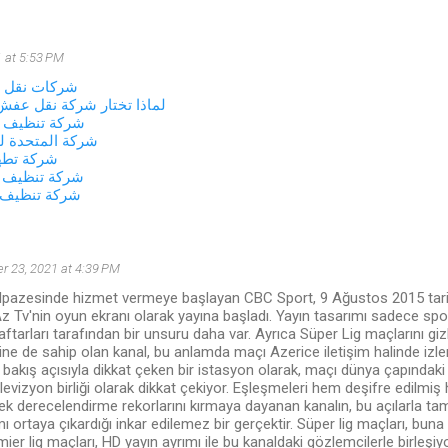
 at 5:53 PM
شركات نقل ا
لماذا تختار شركة نقل ع
شركة تنظيف غ
شركة المتحدة ل
شركة تطهي
شركة تنظيف ا
شركة تنظيف 
 23, 2021 at 4:39 PM
lpazesinde hizmet vermeye başlayan CBC Sport, 9 Ağustos 2015 tarihi
z Tv'nin oyun ekranı olarak yayına başladı. Yayın tasarımı sadece spor
aftarları tarafından bir unsuru daha var. Ayrıca Süper Lig maçlarını gi
ne de sahip olan kanal, bu anlamda maçı Azerice iletişim halinde iz
u bakış açısıyla dikkat çeken bir istasyon olarak, maçı dünya çapındaki 
televizyon birliği olarak dikkat çekiyor. Eşleşmeleri hem deşifre edilm
erek derecelendirme rekorlarını kırmaya dayanan kanalın, bu açılarla tam
mı ortaya çıkardığı inkar edilemez bir gerçektir. Süper lig maçları, buna
mier lig maçları, HD yayın ayrımı ile bu kanaldaki gözlemcilerle birleşiyo