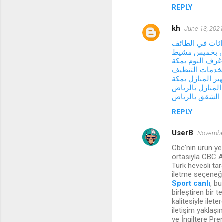
REPLY
kh
June 13, 2021
ثاث في الطائف
فش بخميس مشيط
رف النوم بمكة
خدمات التنظيف
ر المنازل بمكة
لمنازل بالرياض
الشقق بالرياض
REPLY
UserB
November
Cbc'nin ürün ye
ortasıyla CBC A
Türk hevesli tar
iletme seçeneği
Sport canlı
, b
birleştiren bir 
kalitesiyle ilet
iletişim yaklaşı
ve İngiltere Pre