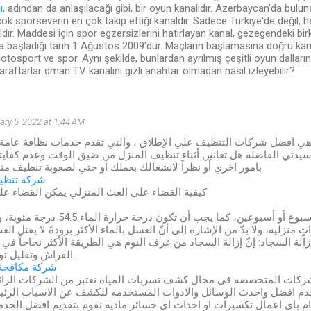
ı
, adından da anlaşılacağı gibi, bir oyun kanalıdır. Azerbaycan'da bul
çok sporseverin en çok takip ettiği kanaldır. Sadece Türkiye'de değil, h
aldır. Maddesi için spor egzersizlerini hatırlayan kanal, gezegendeki b
ına başladığı tarih 1 Ağustos 2009'dur. Maçların başlamasına doğru kana
motosport ve spor. Aynı şekilde, bunlardan ayrılmış çeşitli oyun dallarını
araftarlar dman TV kanalını gizli anahtar olmadan nasıl izleyebilir?
ary 5, 2022 at 1:44 AM
ي افضل شركات التنظيف علي الإطلاق ، والتي تقدم خدمات نظافة عامة
سيدتي الفاضلة هل تعانين أثناء تنظيف المنزل من ضيق الوقت وعدم كفايتة
بامور اخري أو نظراً لانشغالك بعملك أو حتي لصعوبة تنظيف من
شركة تنظيف
كيفية القضاء على العث المنزلي يمكن القضاء عل
يجب غسل الفراش كلّ أسبوع أو أسبوعين، كما يجب أن
 منزلية، ولا بدّ من الإشارة إلى أنّ الغسل بالماء الأكثر برودةً لا يقتل العث
الة السجاد: إنّ إزالة السجاد من غرف النوم هي الطريقة الأكثر نجاحاً ف
الفراش وتقليل تواجده في المنزل.
شركة مكافحة
شركات المتخصصه فى مجال كشف تسربات المياه نعتبر من الشركات الرا
دم افضل واحدث الوسائل والادوات المستخدمه للكشف عن الاسباب الرئ
يام باى اعمال تكسيرات او احداث اى خسائر ماديه نقوم بتقديم افضل الخ