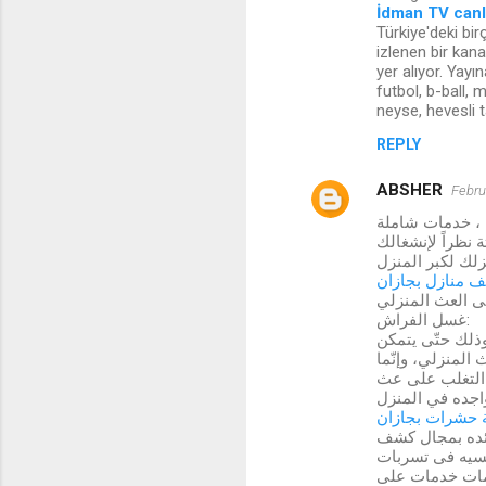
İdman TV canl
Türkiye'deki bir
izlenen bir kan
yer alıyor. Yay
futbol, b-ball, 
neyse, hevesli t
REPLY
ABSHER
Febru
 ، خدمات شاملة
 نظراً لإنشغالك
زلك لكبر المنزل
 منازل بجازان
ى العث المنزلي
غسل الفراش:
 تكون درجة حرارة الماء 54.5 درجة مئوية، وذلك حتّى يتمكن
 المنزلي، وإنّما
ي التغلب على عث
 حشرات بجازان
ئده بمجال كشف
يسيه فى تسربات
دمات خدمات على