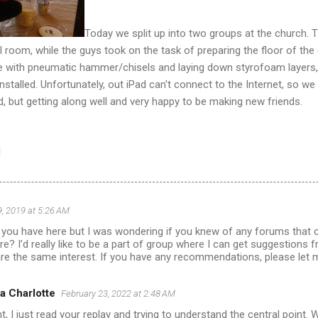
Today we split up into two groups at the church. T
 room, while the guys took on the task of preparing the floor of the
 with pneumatic hammer/chisels and laying down styrofoam layers, 
nstalled. Unfortunately, out iPad can't connect to the Internet, so w
red, but getting along well and very happy to be making new friends.
, 2019 at 5:26 AM
ou have here but I was wondering if you knew of any forums that 
re? I’d really like to be a part of group where I can get suggestions
are the same interest. If you have any recommendations, please let 
a Charlotte
February 23, 2022 at 2:48 AM
ght, I just read your replay and trying to understand the central point. We