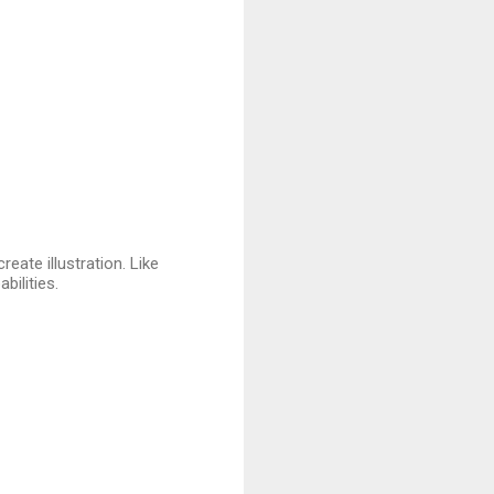
eate illustration. Like
bilities.