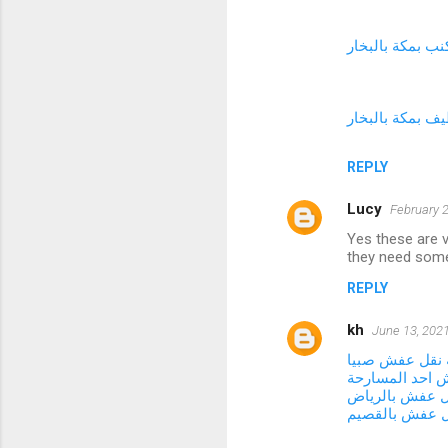
ب بمكة بالبخار
ف بمكة بالبخار
REPLY
Lucy
February 2
Yes these are v
they need so
REPLY
kh
June 13, 2021
نقل عفش صبيا
 احد المسارحة
ل عفش بالرياض
ل عفش بالقصيم