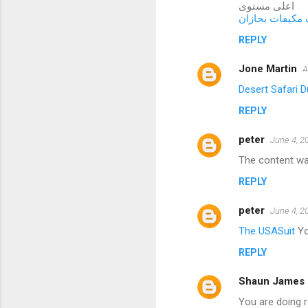
اعلى مستوى
مكيفات بجازان
REPLY
Jone Martin
A
Desert Safari D
REPLY
peter
June 4, 2
The content was
REPLY
peter
June 4, 2
The USASuit
You
REPLY
Shaun James
You are doing r