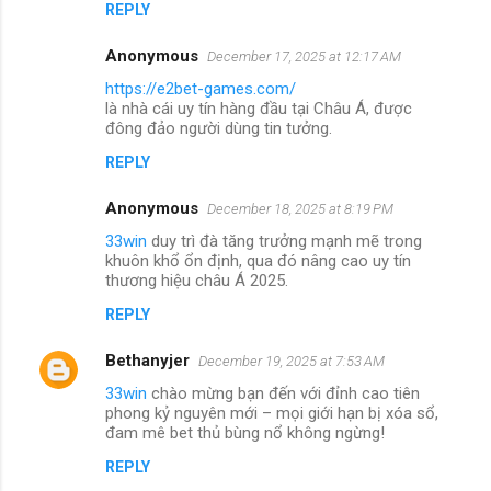
REPLY
Anonymous
December 17, 2025 at 12:17 AM
https://e2bet-games.com/
là nhà cái uy tín hàng đầu tại Châu Á, được
đông đảo người dùng tin tưởng.
REPLY
Anonymous
December 18, 2025 at 8:19 PM
33win
duy trì đà tăng trưởng mạnh mẽ trong
khuôn khổ ổn định, qua đó nâng cao uy tín
thương hiệu châu Á 2025.
REPLY
Bethanyjer
December 19, 2025 at 7:53 AM
33win
chào mừng bạn đến với đỉnh cao tiên
phong kỷ nguyên mới – mọi giới hạn bị xóa sổ,
đam mê bet thủ bùng nổ không ngừng!
REPLY