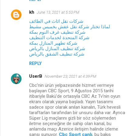
kh
June 13, 2021 at 5:53 PM
شركات نقل اثاث في الطائف
لماذا تختار شركة نقل عفش بخميس مشيط
شركة تنظيف غرف النوم بمكة
شركة المتحدة لخدمات التنظيف
شركة تطهير المنازل بمكة
شركة تنظيف المنازل بالرياض
شركة تنظيف الشقق بالرياض
REPLY
UserB
November 23, 2021 at 4:39 PM
Cbc'nin ürün yelpazesinde hizmet vermeye
başlayan CBC Sport, 9 Ağustos 2015 tarihi
itibariyle Bakü'de ortasıyla CBC Az Tv'nin oyun
ekranı olarak yayına başladı. Yayın tasarımı
sadece spor olarak anılan kanalın, Türk hevesli
taraftarları tarafından bir unsuru daha var. Ayrıca
Süper Lig maçlarını gizli bir söz söylemeden
iletme seçeneğine de sahip olan kanal, bu
anlamda maçı Azerice iletişim halinde izleme
şansı sunuyor.
Cbc Sport canlı
, bu bakış