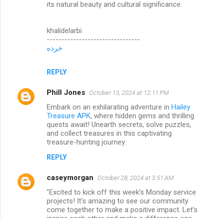
its natural beauty and cultural significance.
khalidelarbi
--------------------------------
خرده
REPLY
Phill Jones
October 13, 2024 at 12:11 PM
Embark on an exhilarating adventure in
Hailey
Treasure APK
, where hidden gems and thrilling
quests await! Unearth secrets, solve puzzles,
and collect treasures in this captivating
treasure-hunting journey.
REPLY
caseymorgan
October 28, 2024 at 3:51 AM
"Excited to kick off this week's Monday service
projects! It's amazing to see our community
come together to make a positive impact. Let’s