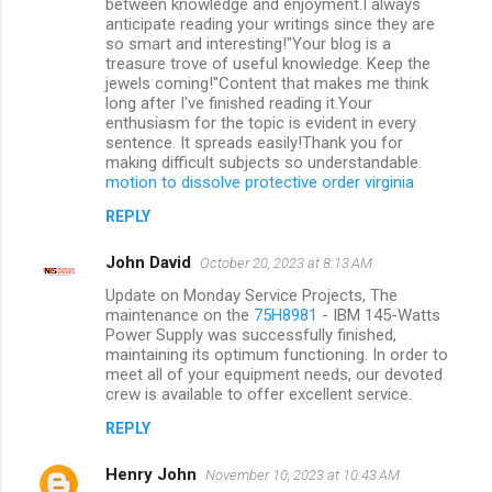
between knowledge and enjoyment.I always
anticipate reading your writings since they are
so smart and interesting!"Your blog is a
treasure trove of useful knowledge. Keep the
jewels coming!"Content that makes me think
long after I've finished reading it.Your
enthusiasm for the topic is evident in every
sentence. It spreads easily!Thank you for
making difficult subjects so understandable.
motion to dissolve protective order virginia
REPLY
John David
October 20, 2023 at 8:13 AM
Update on Monday Service Projects, The
maintenance on the
75H8981
- IBM 145-Watts
Power Supply was successfully finished,
maintaining its optimum functioning. In order to
meet all of your equipment needs, our devoted
crew is available to offer excellent service.
REPLY
Henry John
November 10, 2023 at 10:43 AM