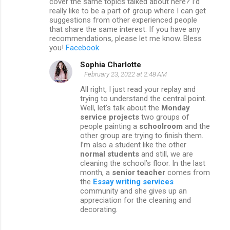
m
cover the same topics talked about here? I’d
really like to be a part of group where I can get
m
suggestions from other experienced people
that share the same interest. If you have any
e
recommendations, please let me know. Bless
n
you!
Facebook
t
Sophia Charlotte
s
February 23, 2022 at 2:48 AM
All right, I just read your replay and
trying to understand the central point.
Well, let’s talk about the
Monday
service projects
two groups of
people painting a
schoolroom
and the
other group are trying to finish them.
I’m also a student like the other
normal students
and still, we are
cleaning the school’s floor. In the last
month, a
senior teacher
comes from
the
Essay writing services
community and she gives up an
appreciation for the cleaning and
decorating.