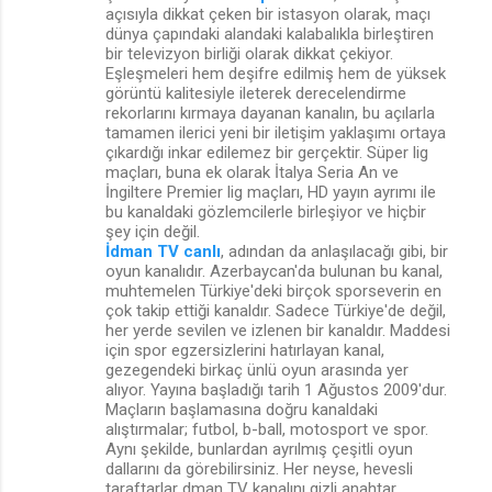
açısıyla dikkat çeken bir istasyon olarak, maçı
dünya çapındaki alandaki kalabalıkla birleştiren
bir televizyon birliği olarak dikkat çekiyor.
Eşleşmeleri hem deşifre edilmiş hem de yüksek
görüntü kalitesiyle ileterek derecelendirme
rekorlarını kırmaya dayanan kanalın, bu açılarla
tamamen ilerici yeni bir iletişim yaklaşımı ortaya
çıkardığı inkar edilemez bir gerçektir. Süper lig
maçları, buna ek olarak İtalya Seria An ve
İngiltere Premier lig maçları, HD yayın ayrımı ile
bu kanaldaki gözlemcilerle birleşiyor ve hiçbir
şey için değil.
İdman TV canlı
, adından da anlaşılacağı gibi, bir
oyun kanalıdır. Azerbaycan'da bulunan bu kanal,
muhtemelen Türkiye'deki birçok sporseverin en
çok takip ettiği kanaldır. Sadece Türkiye'de değil,
her yerde sevilen ve izlenen bir kanaldır. Maddesi
için spor egzersizlerini hatırlayan kanal,
gezegendeki birkaç ünlü oyun arasında yer
alıyor. Yayına başladığı tarih 1 Ağustos 2009'dur.
Maçların başlamasına doğru kanaldaki
alıştırmalar; futbol, b-ball, motosport ve spor.
Aynı şekilde, bunlardan ayrılmış çeşitli oyun
dallarını da görebilirsiniz. Her neyse, hevesli
taraftarlar dman TV kanalını gizli anahtar