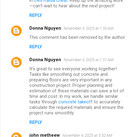
in
mini militia cheat
. Keep up the amazing work
—can't wait to hear about the next project!
REPLY
Donna Nguyen
November 3, 2025 at 1:50 AM
This comment has been removed by the author.
REPLY
Donna Nguyen
November 3, 2025 at 1:51 AM
It’s great to see everyone working together!
Tasks like smoothing out concrete and
preparing floors are very important in any
construction project. Proper planning and
estimation of these materials can save a lot of
time and cost. In my work, we handle similar
tasks through
concrete takeoff
to accurately
calculate the required materials and ensure the
project runs smoothly.
REPLY
john metheew
November 4, 2025 at 5:52 AM