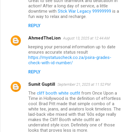
Great to see such teamwork and dedication in
action! After a long day of service, a little
downtime with
Stick War Legacy 99999999
is a
fun way to relax and recharge.
REPLY
AhmedTheLion
August 13, 2025 at 12:44 AM
keeping your personal information up to date
ensures accurate status result
https://mystatuscheck.co.za/psira-grades-
check-with-id-number/
REPLY
Sumit Guptill
September 21, 2025 at 11:52 PM
The
cliff booth white outfit
from Once Upon a
Time in Hollywood is the definition of effortless
cool. Brad Pitt made that simple combo of a
white tee, jeans, and aviators look timeless. The
laid-back vibe mixed with that ‘60s edge really
makes the Cliff Booth white outfit an
underrated style icon. Definitely one of those
looks that proves less is more.