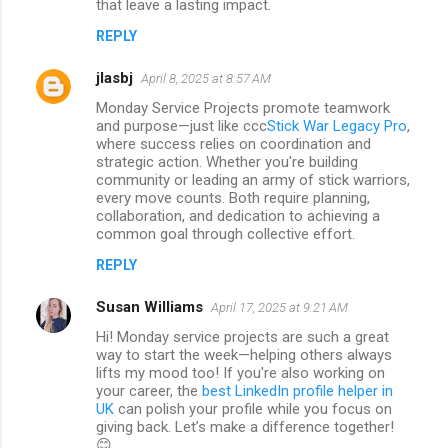
that leave a lasting impact.
REPLY
jlasbj
April 8, 2025 at 8:57 AM
Monday Service Projects promote teamwork
and purpose—just like ccc
Stick War Legacy Pro
,
where success relies on coordination and
strategic action. Whether you're building
community or leading an army of stick warriors,
every move counts. Both require planning,
collaboration, and dedication to achieving a
common goal through collective effort.
REPLY
Susan Williams
April 17, 2025 at 9:21 AM
Hi! Monday service projects are such a great
way to start the week—helping others always
lifts my mood too! If you're also working on
your career, the
best LinkedIn profile helper in
UK
can polish your profile while you focus on
giving back. Let’s make a difference together!
😊