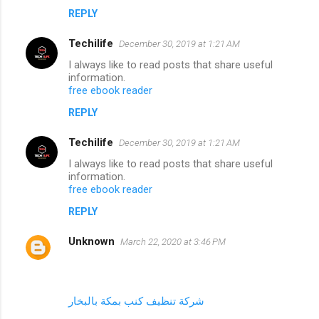
REPLY
Techilife
December 30, 2019 at 1:21 AM
I always like to read posts that share useful
information.
free ebook reader
REPLY
Techilife
December 30, 2019 at 1:21 AM
I always like to read posts that share useful
information.
free ebook reader
REPLY
Unknown
March 22, 2020 at 3:46 PM
شركة تنظيف كنب بمكة بالبخار