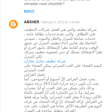
olmadan nasıl izleyebilir?
REPLY
ABSHER
February 5, 2022 at 1:44 AM
شركة تنظيف والتي هي افضل شركات التنظيف
علي الإطلاق ، والتي تقدم خدمات نظافة عامة ،
خدمات شاملة للمنزل والفلل والبيوت ، سيدتي
الفاضلة هل تعانين أثناء تنظيف المنزل من ضيق
الوقت وعدم كفايتة نظراً لإنشغالك بامور اخري أو
نظراً لانشغالك بعملك أو حتي لصعوبة تنظيف منزلك
لكبر المنزل
شركة تنظيف منازل بجازان
كيفية القضاء على العث المنزلي يمكن القضاء على
العث المنزلي
غسل الفراش:
يجب غسل الفراش كلّ أسبوع أو أسبوعين، كما
يجب أن تكون درجة حرارة الماء 54.5 درجة مئوية،
وذلك حتّى يتمكن من قتل العث، أو أيّ حشراتٍ
منزلية، ولا بدّ من الإشارة إلى أنّ الغسل بالماء
الأكثر برودةً لا يقتل العث المنزلي، وإنّما يزيله فقط
عن الفراش. إزالة السجاد: إنّ إزالة السجاد من غرف
النوم هي الطريقة الأكثر نجاحاً في التغلب على عث
الفراش وتقليل تواجده في المنزل.