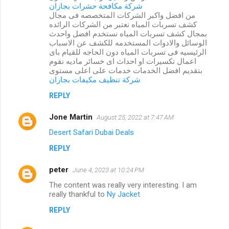
شركة مكافحة حشرات بجازان
من افضل واكبر الشركات المتخصصه فى مجال
كشف تسربات المياه نعتبر من الشركات الرائده
بمجال كشف تسربات المياه نستخدم افضل واحدث
الوسائل والادوات المستخدمه للكشف عن الاسباب
الرئيسيه فى تسربات المياه دون الحاجه للقيام باى
اعمال تكسيرات او احداث اى خسائر ماديه نقوم
بتقديم افضل الخدمات خدمات على اعلى مستوى
شركة تنظيف مكيفات بجازان
REPLY
Jone Martin
August 25, 2022 at 7:47 AM
Desert Safari Dubai Deals
REPLY
peter
June 4, 2023 at 10:24 PM
The content was really very interesting. I am
really thankful to
Ny Jacket
REPLY