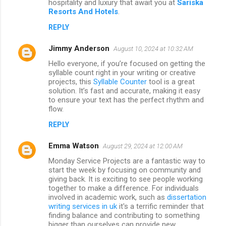
hospitality and luxury that await you at
Sariska
Resorts And Hotels
.
REPLY
Jimmy Anderson
August 10, 2024 at 10:32 AM
Hello everyone, if you’re focused on getting the
syllable count right in your writing or creative
projects, this
Syllable Counter
tool is a great
solution. It’s fast and accurate, making it easy
to ensure your text has the perfect rhythm and
flow.
REPLY
Emma Watson
August 29, 2024 at 12:00 AM
Monday Service Projects are a fantastic way to
start the week by focusing on community and
giving back. It is exciting to see people working
together to make a difference. For individuals
involved in academic work, such as
dissertation
writing services in uk
it's a terrific reminder that
finding balance and contributing to something
bigger than ourselves can provide new