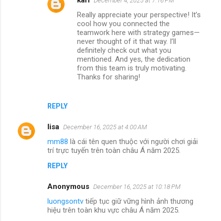
December 4, 2025 at 7:16 PM
Really appreciate your perspective! It’s
cool how you connected the
teamwork here with strategy games—
never thought of it that way. I’ll
definitely check out what you
mentioned. And yes, the dedication
from this team is truly motivating.
Thanks for sharing!
REPLY
lisa
December 16, 2025 at 4:00 AM
mm88
là cái tên quen thuộc với người chơi giải
trí trực tuyến trên toàn châu Á năm 2025.
REPLY
Anonymous
December 16, 2025 at 10:18 PM
luongsontv
tiếp tục giữ vững hình ảnh thương
hiệu trên toàn khu vực châu Á năm 2025.