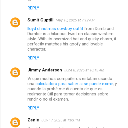
REPLY
Sumit Guptill
May 13, 2025 at 7:12 AM
lloyd christmas cowboy outfit
from Dumb and
Dumber is a hilarious twist on classic western
style. With its oversized hat and quirky charm, it
perfectly matches his goofy and lovable
character.
REPLY
Jimmy Anderson
June 8, 2025 at 10:13 AM
Vi que muchos compañeros estaban usando
una
calculadora para saber si se puede eximir
, y
cuando la probé me di cuenta de que es
realmente útil para tomar decisiones sobre
rendir o no el examen.
REPLY
Zenie
July 17, 2025 at 1:03 PM