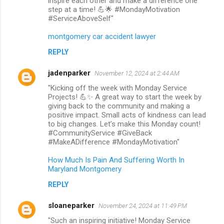
inspire each other and make a difference one
step at a time! 💪🌟 #MondayMotivation
#ServiceAboveSelf"
montgomery car accident lawyer
REPLY
jadenparker
November 12, 2024 at 2:44 AM
"Kicking off the week with Monday Service
Projects! 💪✨ A great way to start the week by
giving back to the community and making a
positive impact. Small acts of kindness can lead
to big changes. Let’s make this Monday count!
#CommunityService #GiveBack
#MakeADifference #MondayMotivation"
How Much Is Pain And Suffering Worth In
Maryland Montgomery
REPLY
sloaneparker
November 24, 2024 at 11:49 PM
"Such an inspiring initiative! Monday Service