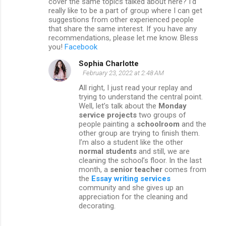
m
cover the same topics talked about here? I’d
really like to be a part of group where I can get
m
suggestions from other experienced people
that share the same interest. If you have any
e
recommendations, please let me know. Bless
n
you!
Facebook
t
Sophia Charlotte
s
February 23, 2022 at 2:48 AM
All right, I just read your replay and
trying to understand the central point.
Well, let’s talk about the
Monday
service projects
two groups of
people painting a
schoolroom
and the
other group are trying to finish them.
I’m also a student like the other
normal students
and still, we are
cleaning the school’s floor. In the last
month, a
senior teacher
comes from
the
Essay writing services
community and she gives up an
appreciation for the cleaning and
decorating.