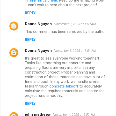
in
mini militia cheat
. Keep up the amazing work
—can't wait to hear about the next project!
REPLY
Donna Nguyen
November 3, 2025 at 1:50 AM
This comment has been removed by the author.
REPLY
Donna Nguyen
November 3, 2025 at 1:51 AM
It’s great to see everyone working together!
Tasks like smoothing out concrete and
preparing floors are very important in any
construction project. Proper planning and
estimation of these materials can save a lot of
time and cost. In my work, we handle similar
tasks through
concrete takeoff
to accurately
calculate the required materials and ensure the
project runs smoothly.
REPLY
john metheew
November 4, 2025 at 5:52 AM