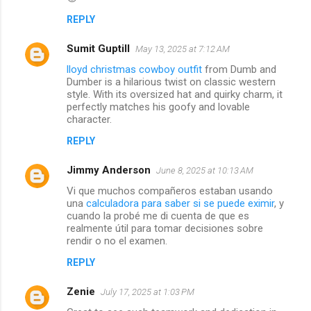
REPLY
Sumit Guptill
May 13, 2025 at 7:12 AM
lloyd christmas cowboy outfit
from Dumb and
Dumber is a hilarious twist on classic western
style. With its oversized hat and quirky charm, it
perfectly matches his goofy and lovable
character.
REPLY
Jimmy Anderson
June 8, 2025 at 10:13 AM
Vi que muchos compañeros estaban usando
una
calculadora para saber si se puede eximir
, y
cuando la probé me di cuenta de que es
realmente útil para tomar decisiones sobre
rendir o no el examen.
REPLY
Zenie
July 17, 2025 at 1:03 PM