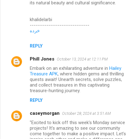
its natural beauty and cultural significance.
khalidelarbi
--------------------------------
خرده
REPLY
Phill Jones
October 13, 2024 at 12:11 PM
Embark on an exhilarating adventure in
Hailey
Treasure APK
, where hidden gems and thrilling
quests await! Unearth secrets, solve puzzles,
and collect treasures in this captivating
treasure-hunting journey.
REPLY
caseymorgan
October 28, 2024 at 3:51 AM
"Excited to kick off this week's Monday service
projects! It's amazing to see our community
come together to make a positive impact. Let’s