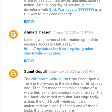
Great to see such teamwork and dedication in
action! After a long day of service, a little
downtime with
Stick War Legacy 99999999
is a
fun way to relax and recharge.
REPLY
AhmedTheLion
August 13, 2025 at 12:44 AM
keeping your personal information up to date
ensures accurate status result
https://mystatuscheck.co.za/psira-grades-
check-with-id-number/
REPLY
Sumit Guptill
September 21, 2025 at 11:52 PM
The
cliff booth white outfit
from Once Upon a
Time in Hollywood is the definition of effortless
cool. Brad Pitt made that simple combo of a
white tee, jeans, and aviators look timeless. The
laid-back vibe mixed with that ‘60s edge really
makes the Cliff Booth white outfit an
underrated style icon. Definitely one of those
looks that proves less is more.