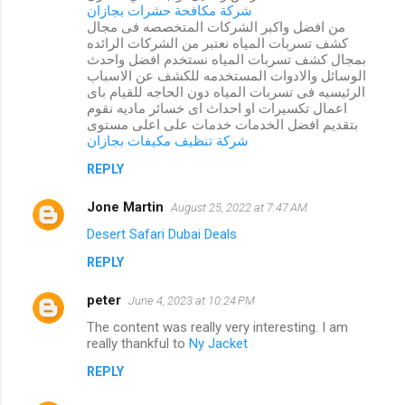
شركة مكافحة حشرات بجازان
من افضل واكبر الشركات المتخصصه فى مجال
كشف تسربات المياه نعتبر من الشركات الرائده
بمجال كشف تسربات المياه نستخدم افضل واحدث
الوسائل والادوات المستخدمه للكشف عن الاسباب
الرئيسيه فى تسربات المياه دون الحاجه للقيام باى
اعمال تكسيرات او احداث اى خسائر ماديه نقوم
بتقديم افضل الخدمات خدمات على اعلى مستوى
شركة تنظيف مكيفات بجازان
REPLY
Jone Martin
August 25, 2022 at 7:47 AM
Desert Safari Dubai Deals
REPLY
peter
June 4, 2023 at 10:24 PM
The content was really very interesting. I am
really thankful to
Ny Jacket
REPLY