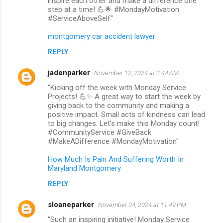
inspire each other and make a difference one
step at a time! 💪🌟 #MondayMotivation
#ServiceAboveSelf"
montgomery car accident lawyer
REPLY
jadenparker
November 12, 2024 at 2:44 AM
"Kicking off the week with Monday Service
Projects! 💪✨ A great way to start the week by
giving back to the community and making a
positive impact. Small acts of kindness can lead
to big changes. Let’s make this Monday count!
#CommunityService #GiveBack
#MakeADifference #MondayMotivation"
How Much Is Pain And Suffering Worth In
Maryland Montgomery
REPLY
sloaneparker
November 24, 2024 at 11:49 PM
"Such an inspiring initiative! Monday Service