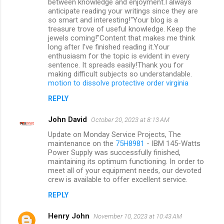
between knowledge and enjoyment.I always
anticipate reading your writings since they are
so smart and interesting!"Your blog is a
treasure trove of useful knowledge. Keep the
jewels coming!"Content that makes me think
long after I've finished reading it.Your
enthusiasm for the topic is evident in every
sentence. It spreads easily!Thank you for
making difficult subjects so understandable.
motion to dissolve protective order virginia
REPLY
John David
October 20, 2023 at 8:13 AM
Update on Monday Service Projects, The
maintenance on the
75H8981
- IBM 145-Watts
Power Supply was successfully finished,
maintaining its optimum functioning. In order to
meet all of your equipment needs, our devoted
crew is available to offer excellent service.
REPLY
Henry John
November 10, 2023 at 10:43 AM