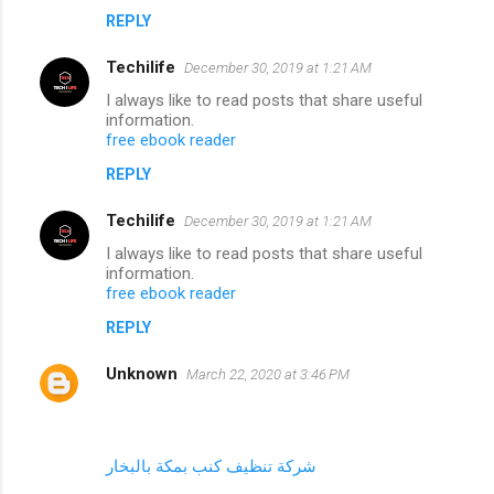
REPLY
Techilife
December 30, 2019 at 1:21 AM
I always like to read posts that share useful
information.
free ebook reader
REPLY
Techilife
December 30, 2019 at 1:21 AM
I always like to read posts that share useful
information.
free ebook reader
REPLY
Unknown
March 22, 2020 at 3:46 PM
شركة تنظيف كنب بمكة بالبخار