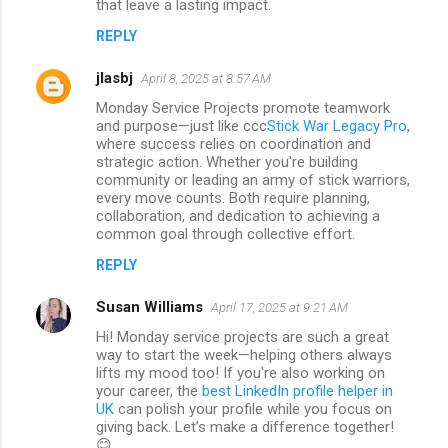
that leave a lasting impact.
REPLY
jlasbj
April 8, 2025 at 8:57 AM
Monday Service Projects promote teamwork
and purpose—just like ccc
Stick War Legacy Pro
,
where success relies on coordination and
strategic action. Whether you're building
community or leading an army of stick warriors,
every move counts. Both require planning,
collaboration, and dedication to achieving a
common goal through collective effort.
REPLY
Susan Williams
April 17, 2025 at 9:21 AM
Hi! Monday service projects are such a great
way to start the week—helping others always
lifts my mood too! If you're also working on
your career, the
best LinkedIn profile helper in
UK
can polish your profile while you focus on
giving back. Let’s make a difference together!
😊