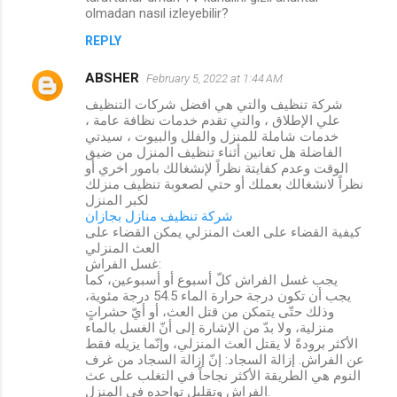
olmadan nasıl izleyebilir?
REPLY
ABSHER
February 5, 2022 at 1:44 AM
شركة تنظيف والتي هي افضل شركات التنظيف
علي الإطلاق ، والتي تقدم خدمات نظافة عامة ،
خدمات شاملة للمنزل والفلل والبيوت ، سيدتي
الفاضلة هل تعانين أثناء تنظيف المنزل من ضيق
الوقت وعدم كفايتة نظراً لإنشغالك بامور اخري أو
نظراً لانشغالك بعملك أو حتي لصعوبة تنظيف منزلك
لكبر المنزل
شركة تنظيف منازل بجازان
كيفية القضاء على العث المنزلي يمكن القضاء على
العث المنزلي
غسل الفراش:
يجب غسل الفراش كلّ أسبوع أو أسبوعين، كما
يجب أن تكون درجة حرارة الماء 54.5 درجة مئوية،
وذلك حتّى يتمكن من قتل العث، أو أيّ حشراتٍ
منزلية، ولا بدّ من الإشارة إلى أنّ الغسل بالماء
الأكثر برودةً لا يقتل العث المنزلي، وإنّما يزيله فقط
عن الفراش. إزالة السجاد: إنّ إزالة السجاد من غرف
النوم هي الطريقة الأكثر نجاحاً في التغلب على عث
الفراش وتقليل تواجده في المنزل.