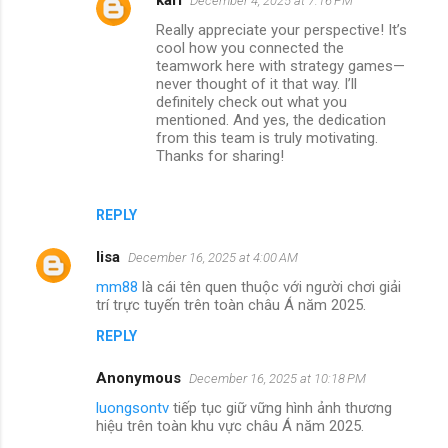
December 4, 2025 at 7:16 PM
Really appreciate your perspective! It’s
cool how you connected the
teamwork here with strategy games—
never thought of it that way. I’ll
definitely check out what you
mentioned. And yes, the dedication
from this team is truly motivating.
Thanks for sharing!
REPLY
lisa
December 16, 2025 at 4:00 AM
mm88
là cái tên quen thuộc với người chơi giải
trí trực tuyến trên toàn châu Á năm 2025.
REPLY
Anonymous
December 16, 2025 at 10:18 PM
luongsontv
tiếp tục giữ vững hình ảnh thương
hiệu trên toàn khu vực châu Á năm 2025.