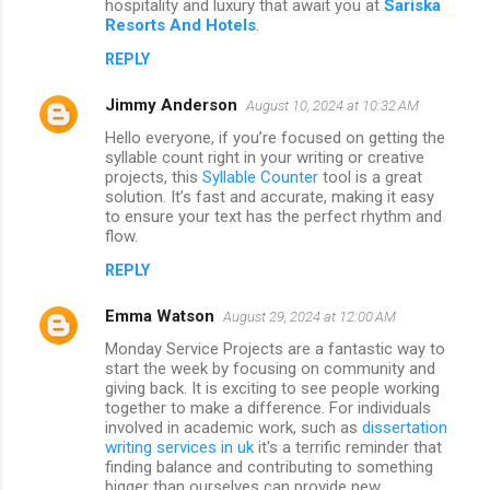
hospitality and luxury that await you at
Sariska
Resorts And Hotels
.
REPLY
Jimmy Anderson
August 10, 2024 at 10:32 AM
Hello everyone, if you’re focused on getting the
syllable count right in your writing or creative
projects, this
Syllable Counter
tool is a great
solution. It’s fast and accurate, making it easy
to ensure your text has the perfect rhythm and
flow.
REPLY
Emma Watson
August 29, 2024 at 12:00 AM
Monday Service Projects are a fantastic way to
start the week by focusing on community and
giving back. It is exciting to see people working
together to make a difference. For individuals
involved in academic work, such as
dissertation
writing services in uk
it's a terrific reminder that
finding balance and contributing to something
bigger than ourselves can provide new