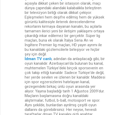
açısıyla dikkat çeken bir istasyon olarak, maçı
dünya çapındaki alandaki kalabalıkla birleştiren
bir televizyon birliği olarak dikkat çekiyor.
Eşleşmeleri hem deşifre edilmiş hem de yüksek
görüntü kalitesiyle ileterek derecelendirme
rekorlarını kırmaya dayanan kanalın, bu açılarla
tamamen ilerici yeni bir iletişim yaklaşımı ortaya
çıkardığı inkar edilemez bir gerçektir. Süper lig
maçları, buna ek olarak İtalya Seria An ve
İngiltere Premier lig maçları, HD yayın ayrımı ile
bu kanaldaki gözlemcilerle birleşiyor ve hiçbir
şey için değil.
İdman TV canlı
, adından da anlaşılacağı gibi, bir
oyun kanalıdır. Azerbaycan'da bulunan bu kanal,
muhtemelen Türkiye'deki birçok sporseverin en
çok takip ettiği kanaldır. Sadece Türkiye'de değil,
her yerde sevilen ve izlenen bir kanaldır. Maddesi
için spor egzersizlerini hatırlayan kanal,
gezegendeki birkaç ünlü oyun arasında yer
alıyor. Yayına başladığı tarih 1 Ağustos 2009'dur.
Maçların başlamasına doğru kanaldaki
alıştırmalar; futbol, b-ball, motosport ve spor.
Aynı şekilde, bunlardan ayrılmış çeşitli oyun
dallarını da görebilirsiniz. Her neyse, hevesli
taraftarlar dman TV kanalını gizli anahtar