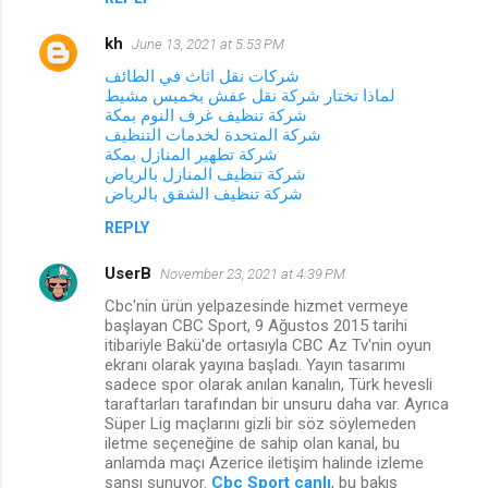
kh
June 13, 2021 at 5:53 PM
شركات نقل اثاث في الطائف
لماذا تختار شركة نقل عفش بخميس مشيط
شركة تنظيف غرف النوم بمكة
شركة المتحدة لخدمات التنظيف
شركة تطهير المنازل بمكة
شركة تنظيف المنازل بالرياض
شركة تنظيف الشقق بالرياض
REPLY
UserB
November 23, 2021 at 4:39 PM
Cbc'nin ürün yelpazesinde hizmet vermeye
başlayan CBC Sport, 9 Ağustos 2015 tarihi
itibariyle Bakü'de ortasıyla CBC Az Tv'nin oyun
ekranı olarak yayına başladı. Yayın tasarımı
sadece spor olarak anılan kanalın, Türk hevesli
taraftarları tarafından bir unsuru daha var. Ayrıca
Süper Lig maçlarını gizli bir söz söylemeden
iletme seçeneğine de sahip olan kanal, bu
anlamda maçı Azerice iletişim halinde izleme
şansı sunuyor.
Cbc Sport canlı
, bu bakış