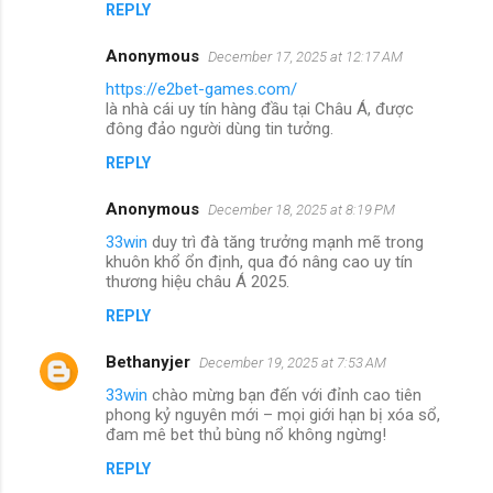
REPLY
Anonymous
December 17, 2025 at 12:17 AM
https://e2bet-games.com/
là nhà cái uy tín hàng đầu tại Châu Á, được
đông đảo người dùng tin tưởng.
REPLY
Anonymous
December 18, 2025 at 8:19 PM
33win
duy trì đà tăng trưởng mạnh mẽ trong
khuôn khổ ổn định, qua đó nâng cao uy tín
thương hiệu châu Á 2025.
REPLY
Bethanyjer
December 19, 2025 at 7:53 AM
33win
chào mừng bạn đến với đỉnh cao tiên
phong kỷ nguyên mới – mọi giới hạn bị xóa sổ,
đam mê bet thủ bùng nổ không ngừng!
REPLY