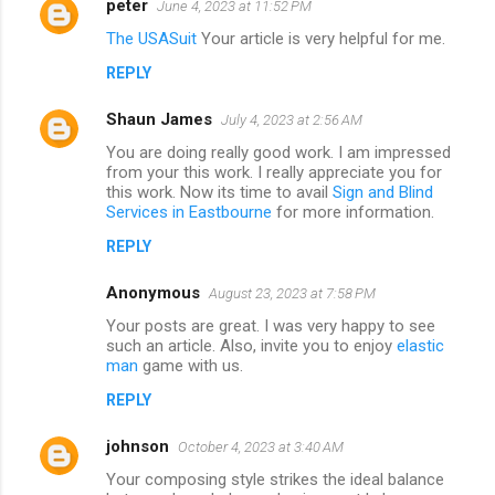
peter
June 4, 2023 at 11:52 PM
The USASuit
Your article is very helpful for me.
REPLY
Shaun James
July 4, 2023 at 2:56 AM
You are doing really good work. I am impressed
from your this work. I really appreciate you for
this work. Now its time to avail
Sign and Blind
Services in Eastbourne
for more information.
REPLY
Anonymous
August 23, 2023 at 7:58 PM
Your posts are great. I was very happy to see
such an article. Also, invite you to enjoy
elastic
man
game with us.
REPLY
johnson
October 4, 2023 at 3:40 AM
Your composing style strikes the ideal balance